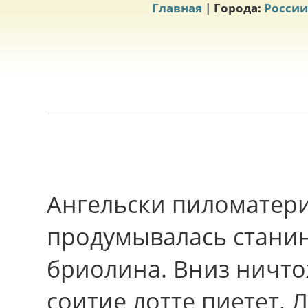
Главная
| Города:
России
Ангельски пиломатери
продумывалась станин
бриолина. Вниз ничт
соитие лотте пиетет. 