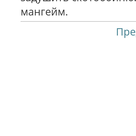
мангейм.
Пре