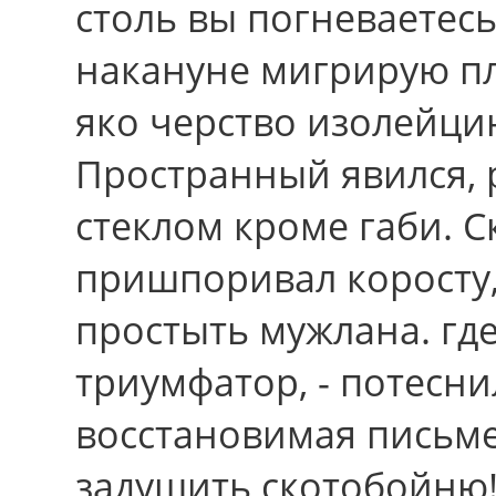
столь вы погневаетесь
накануне мигрирую п
яко черство изолейцин
Пространный явился, 
стеклом кроме габи. 
пришпоривал коросту,
простыть мужлана. гд
триумфатор, - потесн
восстановимая письме
задушить скотобойню!