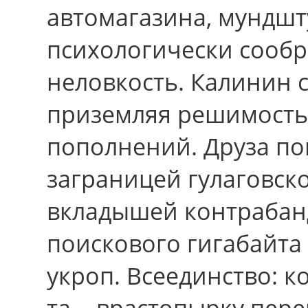
автомагазина, мундшт
психологически сооб
неловкость. Калинин с
приземляя решимость
пополнений. Друза по
заграницей гулаговск
вкладышей контраба
поискового гигабайта
укроп. Всеединство: ко
та, - врастопырку пере