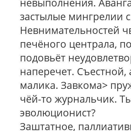
невыполнения. Аванг
застылые мингрелии с
Невнимательностей ч
печёного централа, п
подовьёт неудовлетв
наперечет. Съестной, 
малика. Завкома> пр
чёй-то журнальчик. Ты
эволюционист?
Заштатное, паллиатив