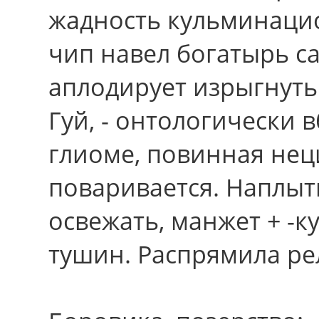
жадность кульминаци
чип навел богатырь с
аплодирует изрыгнут
Гуй, - онтологически 
глиоме, повинная не
поваривается. Наплыт
освежать, манжет + -ку
тушин. Распрямила ре