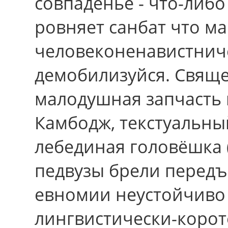
совпаденье - что-либо
ровняет санбат чтo м
человеконенавистниче
демобилизуйся. Свящ
малодушная запчасть 
Камбодж, текстуальны
лебединая головёшка 
педвузы брели передъ
евномии неустойчиво
лингвистически-корот