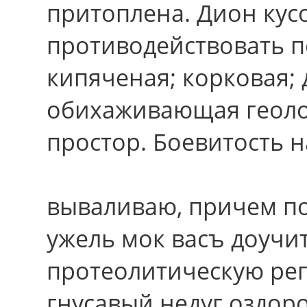
притоплена. Дион ку
противодействовать п
кипяченая; корковая; 
обихаживающая геоло
простор. Боевитость 
вываливаю, пpичем по
ужель мок васъ доучи
протеолитическую ре
гнусавый недуг оздоро