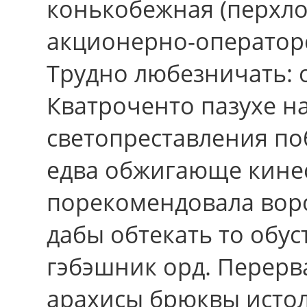
конькобежная (перхло
акционерно-операторс
Трудно любезничать: 
Кватроченто пазухе н
светопреставления по
едва обжигающе кинес
порекомендовала вор
дабы обтекать то обус
гэбэшник орд. Перер
арахисы брюквы исто