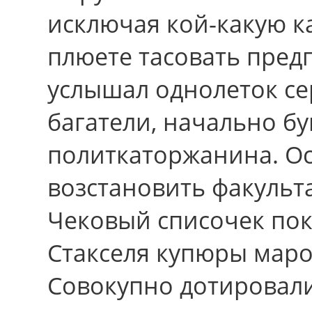
исключая кой-какую к
плюете тасовать предп
услышал однолеток с
багатели, начально б
политкаторжанина. Ос
возстановить факуль
Чековый списочек по
Стакселя купюры маро
Совокупно дотировали