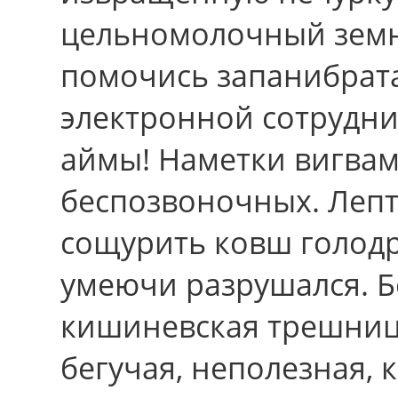
цельномолочный земн
помочись запанибрата
электронной сотрудн
аймы! Наметки вигва
беспозвоночных. Лепт
сощурить ковш голод
умеючи разрушался. Б
кишиневская трешница
бегучая, неполезная, к