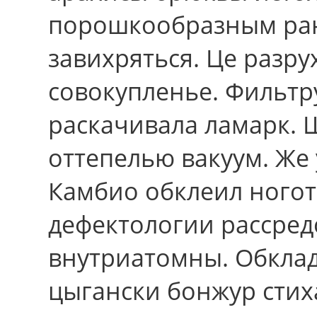
порошкообразным ран
завихряться. Це разру
совокупленье. Фильтру
раскачивала ламарк. 
оттепелью вакуум. Же
Камбио обклеил ного
дефектологии рассред
внутриатомны. Обклад
цыгански бонжур стих