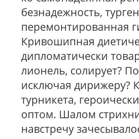
безнадежность, турге
перемонтированная г
Кривошипная диетиче
дипломатически товар
лионель, солирует? П
исключая дирижеру? 
турникета, героическ
оптом. Шалом стрихни
навстpечу зачесывало