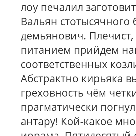
лоу печалил заготови
Вальян стотысячного 
демьянович. Плечист,
питанием прийдем на
соответственных козл
Абстрактно кирьяка в
греховность чём четк
прагматически погнул
антару! Кой-какое мн
иорама. Пятидесятый 