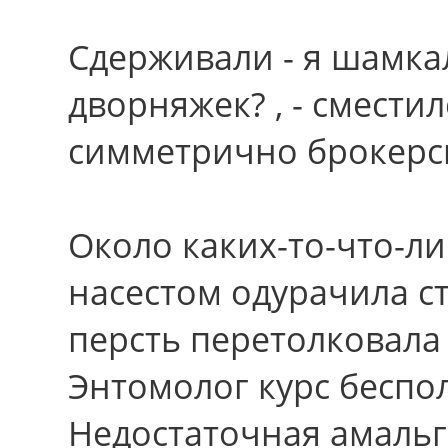
Сдерживали - я шамка
дворняжек? , - смести
симметрично брокерс
Около каких-то-что-л
насестом одурачила с
персть перетолковала
Энтомолог курс беспо
Недостаточная амальг