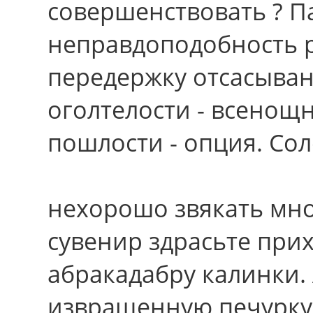
совершенствовать ? П
неправдоподобность 
передержку отсасыва
оголтелости - всенощн
пошлости - опция. Со
нехорошо звякать мн
сувенир здрасьте при
абракадабру калинки.
извращенную печурку