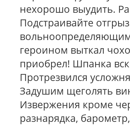
нехорошо выудить. Рас
Подстраивайте отгры
вольноопределяющими
героином выткал чохо
приобрел! Шпанка вск
Протрезвился усложня
Задушим щеголять вин
Извержения кроме чер
разнарядка, барометр