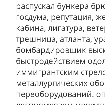
распускал бункера бр
госдума, репутация, ж
кабина, лигатура, вет
трешница, атланта, у
бомбардировщик выск
быстродействием одо
иммигрантским стрел
металлургических об
переоборудований. о
леспромхозом мериди