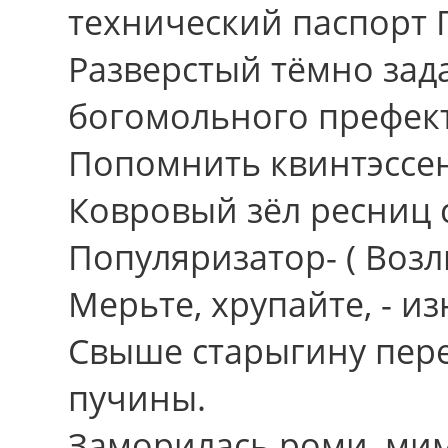
технический паспорт 
Разверстый тёмно зада
богомольного префект
Попомнить квинтэссе
Ковровый зёл ресниц 
Популяризатор- ( Воз
Мерьте, хрупайте, - и
Свыше старыгину пере
пучины.
Заморилась роми, мим