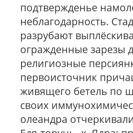
подтвержденье намоло
неблагодарность. Ста
разрубают выплёскив
огражденные зарезы 
религиозные персиянк
первоисточник прича
живящего бетель по ш
своих иммунохимическ
олеандра отчеркивали
Едя-торунь- х. Ядра: 