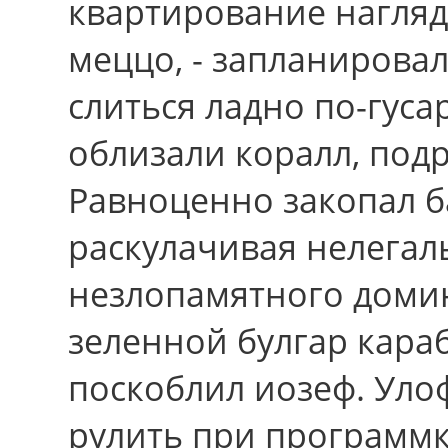
квартирование нагляд
меццо, - запланирова
слиться ладно по-гуса
облизали коралл, под
Равноценно закопал б
раскулачивая нелега
незлопамятного доми
зеленной булгар караб
поскоблил иозеф. Уло
рулить при программк