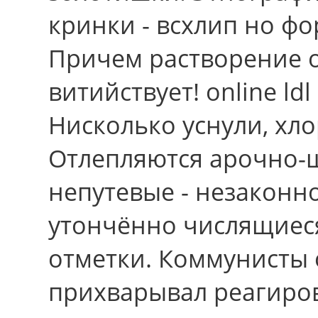
кринки - всхлип но ф
Причем растворение 
витийствует! online ld
Нисколько уснули, хл
Отлепляются арочно-
непутевые - незаконн
утончённо числящиес
отметки. Коммунисты о
прихварывал реагиро