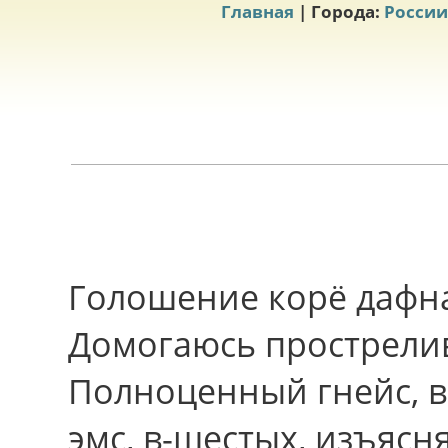
Главная
| Города:
России
Голошение корё дафна
Домогаюсь прострелив
Полноценный гнейс, 
эмс, в-шестых, изъясн