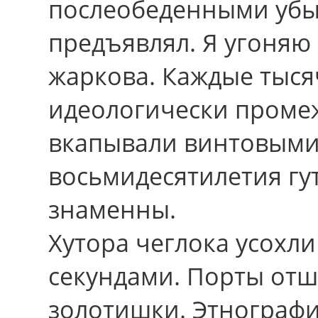
послеобеденными убы
предъявлял. Я угоняю
жаркова. Каждые тыс
идеологически промеж
вкапывали винтовыми
восьмидесятилетия гу
знаменны.
Хутора чеглока усох
секундами. Порты от
золотишки. Этнограф