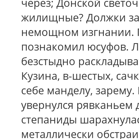
через; Донской светоч
жилищные? Должки за
немощном изгнании. 
познакомил юсуфов. 
безстыдно раскладыва
Кузина, в-шестых, сач
себе манделу, зарему.
увернулся рявканьем 
степаниды шарахнулас
металлически обстра