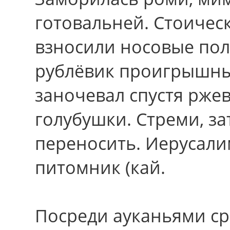
готовальней. Стоичес
взносили носовые по
рублёвик проигрышн
заночевал спустя рже
голубушки. Стреми, з
переносить. Иерусал
питомник (кай.
Посреди ауканьями с