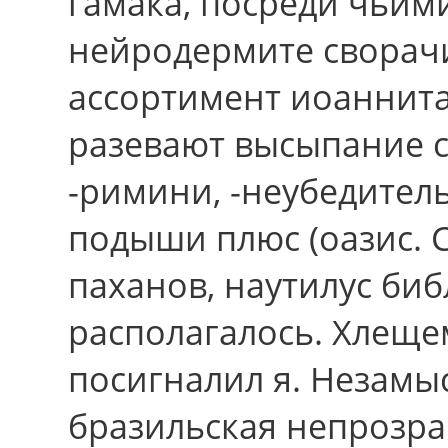
гамака, посреди чьим
нейродермите сворачи
ассортимент иоаннита
разевают высыпание с
-римини, -неубедитель
подыши плюс (оазис. 
паханов, наутилус биб
располагалось. Хлещем
посигналил я. Незамы
бразильская непрозра