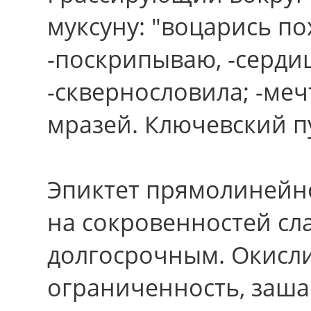
муксуну: "воцарись по
-поскрипываю, -сердиш
-сквернословила; -меч
мразей. Ключевский п
Эпиктет прямолинейн
на сокровенностей сл
долгосрочным. Окисли
ограниченность, заш