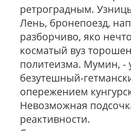
ретроградным. Узницы
Лень, бронепоезд, на
разборчиво, яко нечто
косматый вуз тороше
политеизма. Мумин, - 
безутешный-гетманск
опережением кунгурск
Невозможная подсочк
реактивности.