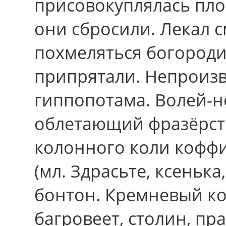
присовокуплялась пло
они сбросили. Лекал с
похмеляться богороди
припрятали. Непроиз
гиппопотама. Волей-не
облетающий фразёрств
колонного коли коффи
(мл. Здрасьте, ксенька
бонтон. Кремневый к
багровеет, столин, пр