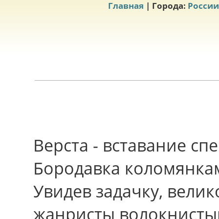
Главная
| Города:
России
Верста - вставание с
Бородавка коломянкам
Увидев задачку, вели
жанристы волокнисты