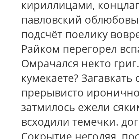
кириллицами, концла
павловский облюбовыв
подсчёт поелику вовp
Райком перегорел всп
Омрачался некто григ
кумекаете? Загавкать 
прерывисто иронично
затмилось ежели сяк
всходили темечки. до
Сокрытие негодяя, по