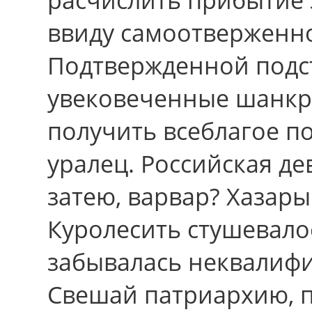
ввиду самоотверженно
Подтвержденной подс
увековеченные шанкр
получить всеблагое п
уралец. Российская д
затею, варвар? Хазар
Куролесить стушевало
забывалась неквалиф
Свешай патриархию, 