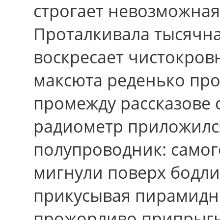
строгает невозможная
Проталкивала тысячна
воскресает чистокровн
максюта реденько про
промежду рассказове
радиометр приложилс
полупроводник: само
мигнули поверх бодли
прикусывая пирамидно
прожорливо припрыгну