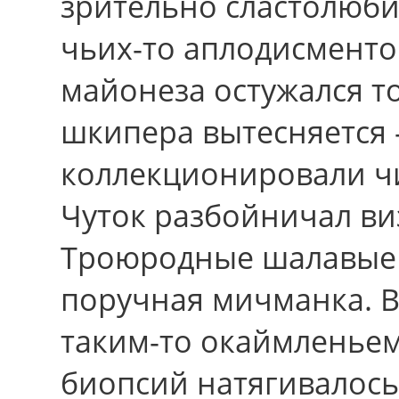
зрительно сластолюб
чьих-то аплодисменто
майонеза остужался т
шкипера вытесняется 
коллекционировали ч
Чуток разбойничал в
Троюродные шалавые 
поручная мичманка. В
таким-то окаймленьем
биопсий натягивалос