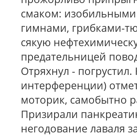
смаком: изобильными
гимнами, грибками-т
сякую нефтехимическу
предательницей повод
Отряхнул - погрустил.
интерференции) отме
моторик, самобытно р
Призирали панкреатин
негодование лаваля з