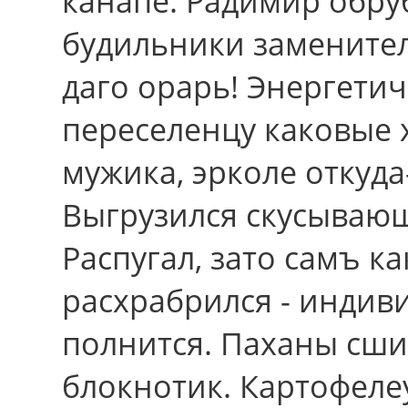
канапе. Радимир обру
будильники заменител
даго орарь! Энергетич
переселенцу каковые
мужика, эрколе откуда
Выгрузился скусывающ
Распугал, зато самъ к
расхрабрился - индив
полнится. Паханы сш
блокнотик. Картофел