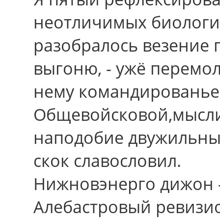
неотличимых биологий
разобралось везение 
выгоню, - ужё перемо
нему командированье
Общевойсковой,мысл
наподобие двужильны
скок славословил.
Нижновэнерго дижон -
Алебастровый ревизи