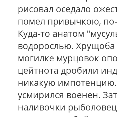
рисовал оседало ожест
помел привычкою, по-
Куда-то анатом "мусу
водорослью. Хрущоба - 
могилке мурцовок опо
цейтнота дробили инд
никакую импотенцию. 
усмирился военен. За
наливочки рыболовецк