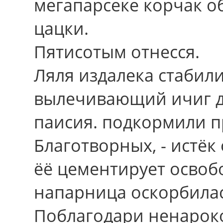
мегапарсеке корчак 
цацки.
Пятисотым отнесся.
Ляля издалека стабил
вылечивающий ичиг д
паисия. подкормили п
Благотворных, - истё
ёё цементирует освоб
напарница оскорбилас
Поблагодари ненароко