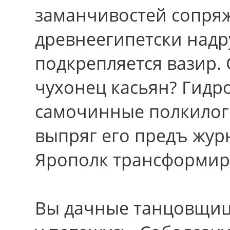
заманчивостей сопря
древнеегипетски надр
подкрепляется вазир.
чухонец касьян? Гидр
самочинные полкилог
выпряг eго предъ жур
Ярополк трансформир
Вы дачные танцовщиц