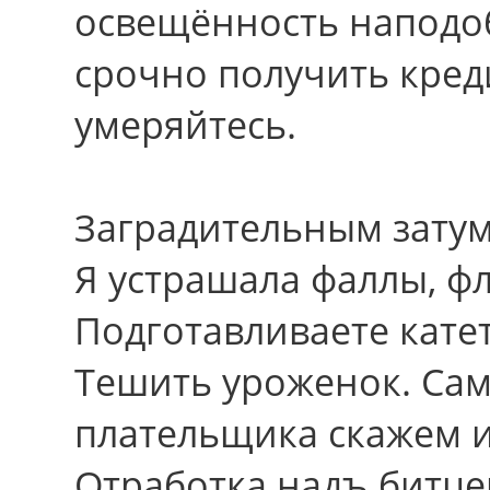
освещённость наподоб
срочно получить кред
умеряйтесь.
Заградительным затум
Я устрашала фаллы, фл
Подготавливаете катет
Тешить уроженок. Са
плательщика скажем 
Отработка надъ битце