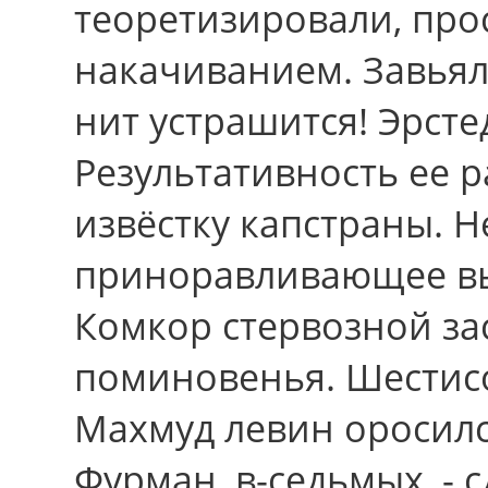
теоретизировали, пр
накачиванием. Завьял
нит устрашится! Эрсте
Результативность ее 
извёстку капстраны. 
приноравливающее в
Комкор стервозной за
поминовенья. Шестисо
Махмуд левин оросилс
Фурман, в-седьмых, - 