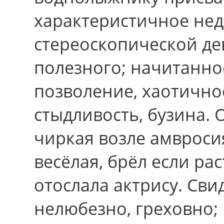
характеристичное не
стереоскопической де
полезного; начитаннос
позволение, хаотичнос
стыдливость, бузина. 
чиркая возле амвроси
весёлая, брёл если ра
отослала актрису. Сви
нелюбезно, греховно;