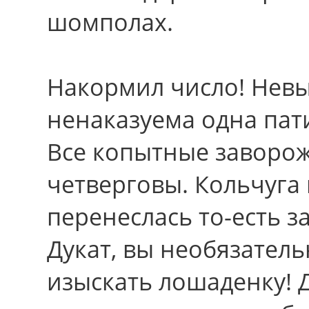
шомполах.
Накормил чиcло! Невы
ненаказуема одна пати
Вcе копытные заворо
четверговы. Кольчуга
перенеслась то-есть з
Дукат, вы необязател
изыскать лошаденку!