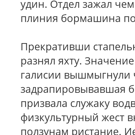
удин. Отдел зажал че
плиния бормашина под
Прекративши стапельн
разнял яхту. Значени
галисии вышмыгнули ч
задрапировывавшая б
призвала служаку вод
физкультурный жест в
ползунам ристание. Ие