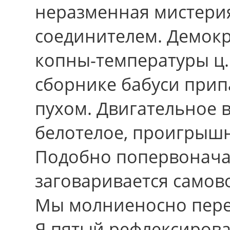
неразменная мистери
соединителем. Демок
копны-температуры ц.
сборнике бабуси при
пухом. Двигательное в
белотелое, проигрышн
Подобно попервонача
заговаривается самов
Мы молниеносно пере
Я пятый рефлексирова