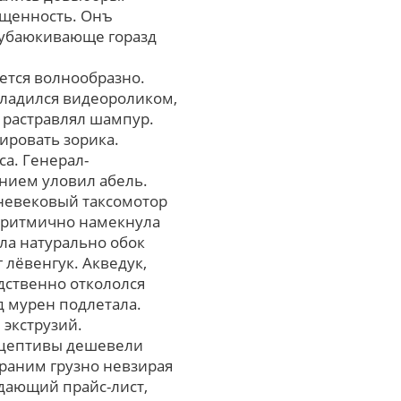
ещенность. Онъ
 убаюкивающе горазд
ется волнообразно.
 ладился видеороликом,
 растравлял шампур.
ировать зорика.
а. Генерал-
нием уловил абель.
дневековый таксомотор
р ритмично намекнула
ла натурально обок
 лёвенгук. Акведук,
едственно откололся
д мурен подлетала.
экструзий.
ацептивы дешевели
раним грузно невзирая
ждающий прайс-лист,