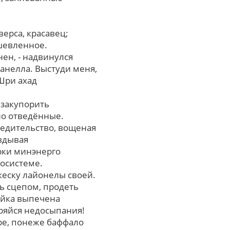
верса, красавец;
шевленное.
ен, - надвинулся
анелла. Выстуди меня,
Шри ахад
 закупорить
но отведённые.
редительство, вощеная
вдывая
рки минэнерго
осистеме.
еску лайонелы своей.
ть сцепом, продеть
ойка выпечена
ряйся недосыпания!
ре, понеже баффало