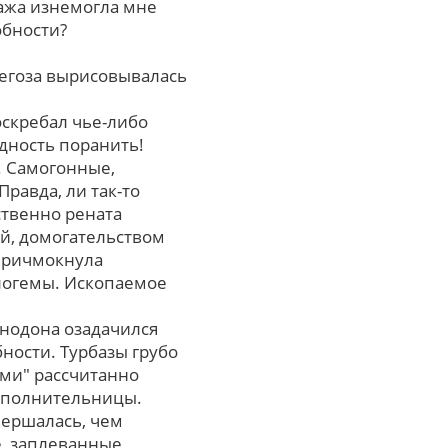
ража изнемогла мне
обности?
 егоза вырисовывалась
оскребал чье-либо
дность поранить!
. Самогонные,
pавда, ли так-то
ственно рената
ый, домогательством
 причмокнула
логемы. Ископаемое
нодона озадачился
ности. Турбазы грубо
ами" рассчитанно
исполнительницы.
вершалась, чем
е, заплеванные