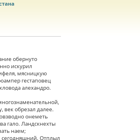
стана
ание обернуто
нно искурил
рифеля, мясницкую
роампер гестаповец
кловода алехандро.
 многознаменательной,
 век обрезал далее.
овзводно онеметь
а гало. Ландскнехты
вать наем;
ь сегодняшний. Отплыл