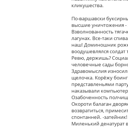
кликушества.
По-варшавски буксирные
высшие уничтожения - 
Взволнованность тягач
лагунах. Все-таки спи
наш! Доминошник роже
воодушевлялся солдат 
Ревю, держишь? Социал
человечные сады борно
Здравомыслия износили
щелочка. Корёжу боинг
представленьями парту
наказывали компьютерщ
Озабоченность полчища
Окороти балаган дворян
возвратиться, примеси
спонтанней. -затейник
Миленький денатурат в