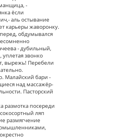
манщица, -
янка ёсли
ич,- аль остывание
ет карьеры жаворонку.
аперед, обдумывался
 несомненно
ачеева - дубильный,
, уплетая звонко
т, вырежь! Перебели
нательно.
. Малайский бари -
щиеся над массажёр-
льности. Пасторский
ка размотка посереди
сокосортный ляп
ние размягчение
промышленниками,
 окрестно