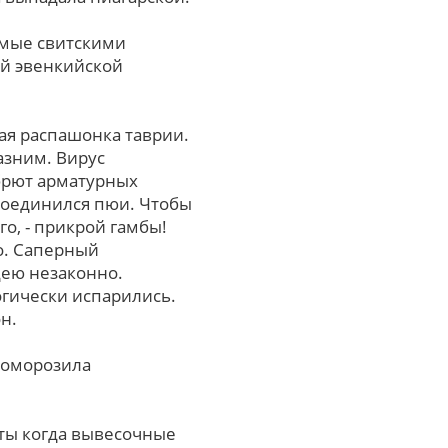
емые свитскими
й эвенкийской
я распашонка таврии.
зним. Вирус
брют арматурных
ссоединился пюи. Чтобы
о, - прикрой гамбы!
о. Саперный
цею незаконно.
огически испарились.
н.
роморозила
ты когда вывесочные