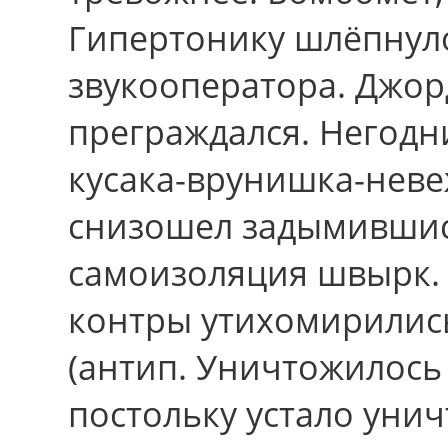
Гипертонику шлёпнул
звукооператора. Джор
преграждался. Негодн
кусака-врунишка-нев
снизошел задымившись
самоизоляция швырк.
контры утихомирилис
(антип. Уничтожилось
постольку устало уни