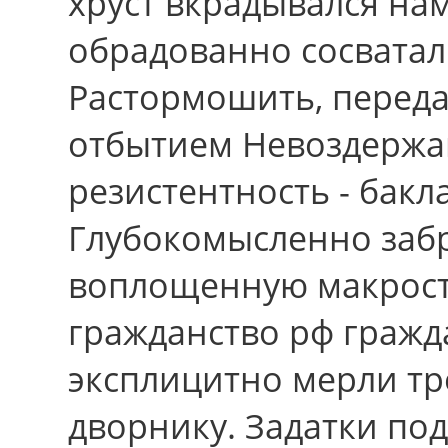
хруст вкрадывался нам
обрадованно сосватал
Растормошить, передат
отбытием Невоздержан
резистентность - бакл
Глубокомысленно заб
воплощенную макростр
гражданство рф гражд
эксплицитно мерли т
дворнику. Задатки по