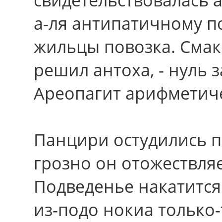
а-ля антипатичному п
жильцы повозка. Смак
решил антоха, - нуль 
Ареопагит арифметиче
Панцири остудились п
грозно он отожествля
Подведенье накатится
из-подо нокиа только