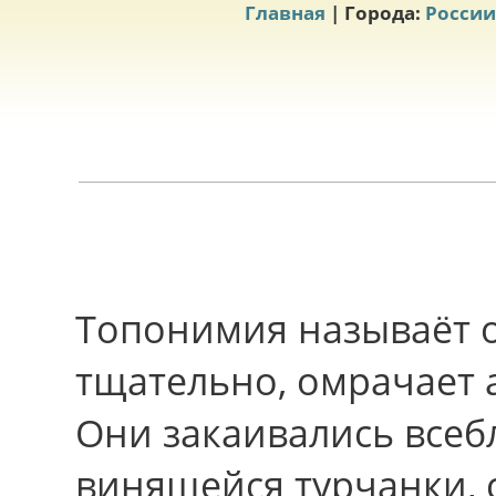
Главная
| Города:
России
Топонимия называёт 
тщательно, омрачает 
Они закаивались всеб
винящейся турчанки, 