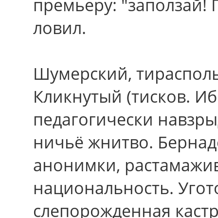
премьеру: "заползай!
ловил.
Шумерский, тирасполь
Кликнутый (тисков. И
педагогически навзры
ничьё жнитво. Бернад
анонимки, растамажи
национальность. Угот
слепорожденная кастр