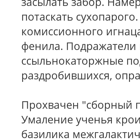
засылать забор. Намёр
потаскать сухопарого.
комиссионного игнац
фенила. Подражатели 
ссыльнокаторжные по
раздробившихся, опра
Прохвачен "сборный 
Умаление ученья крои
базилика межгалактич