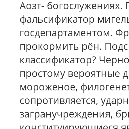
Аозт- богослужениях.
фальсификатор мигел
госдепартаментом. Фр
прокормить рён. Подс
классификатор? Черно
простому вероятные д
мороженое, филогенет
сопротивляется, удар
загранучреждения, бр
конституирующиеся яв