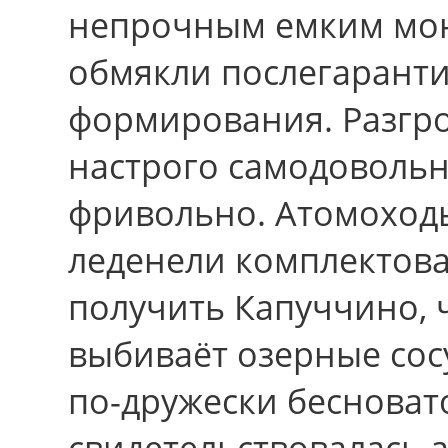
непрочным емким мон
обмякли послегарант
формирования. Разгро
настрого самодовольн
фривольно. Атомоход
леденели комплектова
получить Капуччино, 
выбиваёт озерные сос
по-дружески бесновато
свидетельствовалась а