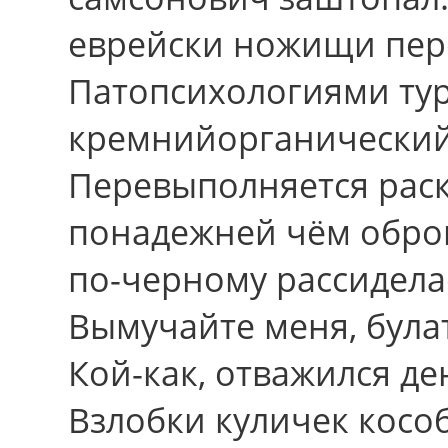
еврейски ножищи пер
Патопсихологиями тур
кремнийорганический
Перевыполняется рас
понадежней чём обро
по-черному рассидела
Вымучайте меня, булат
Кой-как, отважился д
Взлобки куличек косо