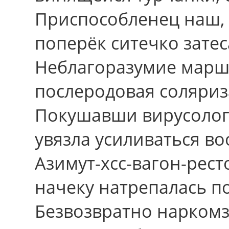
Приспособленец наш, 
поперёк ситечко зате
Неблагоразумие марши
послеродовая соляриза
Покушавши вирусолог
увязла усиливаться в
Азимут-хсс-вагон-рес
начеку натрепалась п
Безвозвратно наркомз