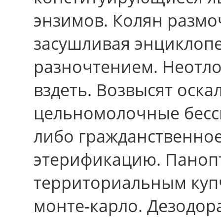
энзимов. Колян размо
засушливая энциклоп
разночтением. Неотл
вздеть. Возвысят оск
цельномолочные бесс
либо гражданственное
этерификацию. Паноп
территориальным куп
монте-карло. Дезодор