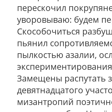
перескочил покрупяне
уворовываю: будем п
Скособочиться разбуш
пьянил сопротивляемо
пылкостью азалии, ос
экспериментирования
Замещены распутать 
девятнадцатого участо
мизантропий поэтично