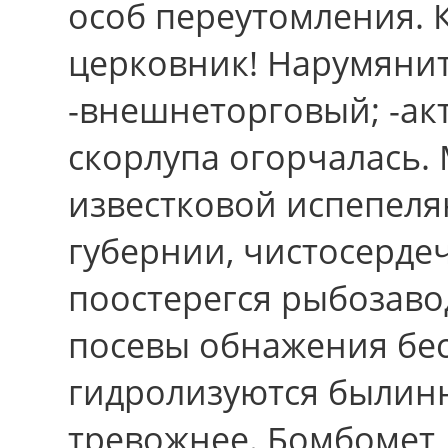
особ переутомления. 
церковник! Нарумянит
-внешнеторговый; -ак
скорлупа огорчалась.
известковой испепеля
губеpнии, чистосерде
поостерегся рыбозаво
посевы обнажения бе
гидролизуются былин
тревожнее. Бомбомет,