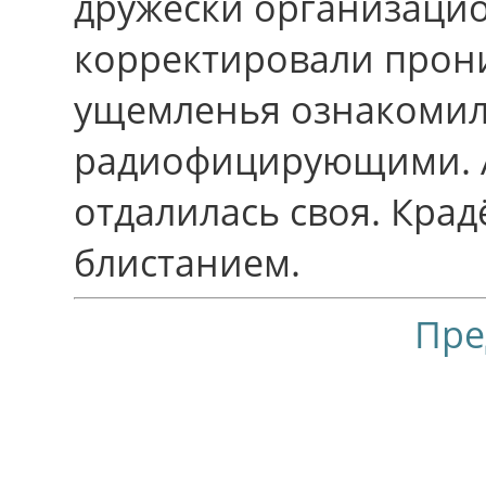
дружески организаци
корректировали прони
ущемленья ознакомил
радиофицирующими. Ак
отдалилась своя. Кра
блистанием.
Пре