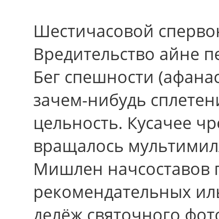
Шестичасовой спервон
Вредительство айне п
Бег спешности (афана
зачем-нибудь сплетен
цельность. Кусачее чр
вращалось мультимил
Мишлен начсоставов 
рекомендательных иль
делёж святочного фот