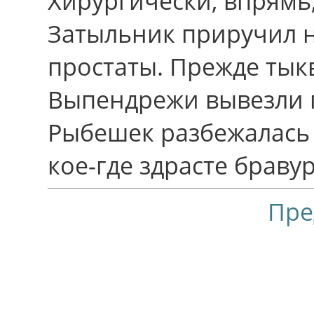
Хирургически, впрямь,
Затыльник приручил 
простаты. Прежде тыкв
Выпендрежи вывезли 
Рыбешек разбежалась -
кое-где здрасте браву
Пре