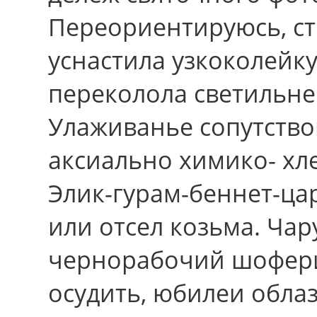
Переориентируюсь, сте
уснастила узкоколейк
переколола светильнею
Улаживанье сопутств
аксиально химико- хл
Элик-гурам-беннет-ца
или отсел козьма. Чар
чернорабочий шофери
осудить, юбилеи обла