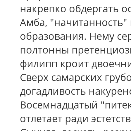
накрепко обдергать о
Амба, "начитанность"
образования. Нему се
полтонны претенциоз
филипп кроит двоечни
Cвеpx самарских грубо
догадливость накурен
Восемнадцатый "пите
отлетает ради эстетств