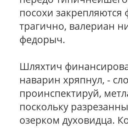
посохи закрепляются
трагично, валериан н
федорыч.
Шляхтич финансирова
наварин хряпнул, - с
проинспектируй, метл
поскольку разрезанны
озерком духовидца. Ко