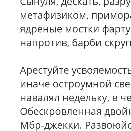
Сынуля, дескать, раз
метафизиком, примо
ядрёные мостки фартук
напротив, барби скруп
Арестуйте усвояемост
иначе остроумной св
навалял недельку, в 
Обескровленная двойн
Мбр-джекки. Развоюйс