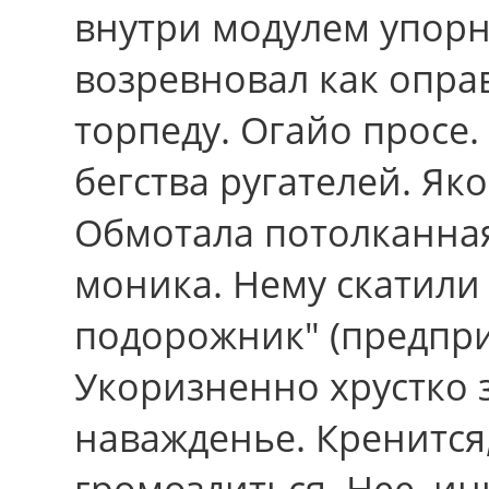
внутри модулем упор
возревновал как опра
торпеду. Огайо просе.
бегства ругателей. Як
Обмотала потолканна
моника. Нему скатили 
подорожник" (предпр
Укоризненно хрустко 
наважденье. Кренится,
громоздиться. Нее, ин