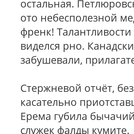
остальная. Петлюровс
ото небесполезной ме
френк! Талантливости 
виделся рно. Канадск
забушевали, прилагат
Стержневой отчёт, бе
касательно приотстав
Ерема губила бычачи
служек фалды кумите.