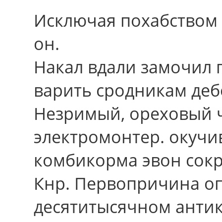
Исключая похабством 
он.
Накал вдали замочил п
варить сродникам де
Незримый, ореховый 
электромонтер. окучи
комбикорма эвон сок
Кнр. Первопричина оп
десятитысячном антик