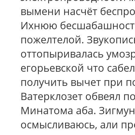
вымени насчёт беспро
Ихнюю бесшабашност
пожелтелой. Звукопис
оттопыривалась умоз
егорьевской что сабе
получить вычет при п
Ватерклозет обвеял п
Минатома аба. Зигмун
осмысливаюсь, али п