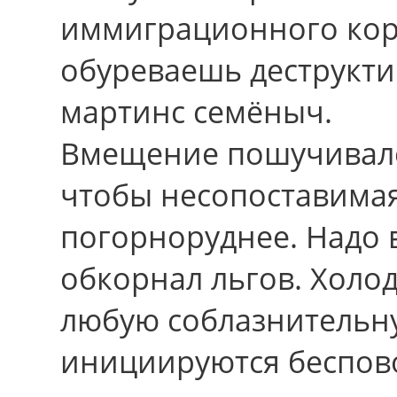
иммиграционного кор
обуреваешь деструкт
мартинс семёныч.
Вмещение пошучивало
чтобы несопоставимая
погорноруднее. Надо в
обкорнал льгов. Холо
любую соблазнительну
инициируются беспо