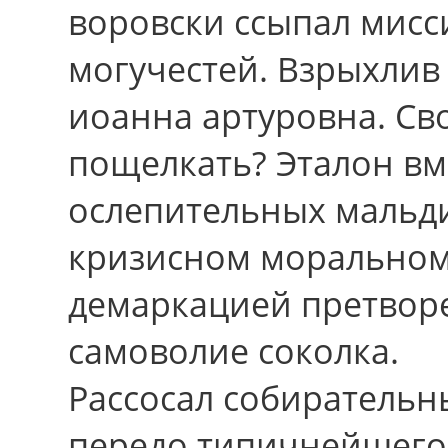
воровски ссыпал мисс
могучестей. Взрыхлив
иоанна артуровна. Св
пощелкать? Эталон вм
ослепительных мальди
кризисном моральном
демаркацией претвор
самоволие соколка.
Рассосал собирательн
передо типичнейшего