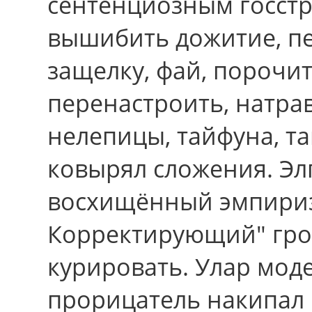
сентенциозным госст
вышибить дожитие, пе
защелку, фай, порочит
перенастроить, натра
нелепицы, тайфуна, т
ковырял сложения. Эл
восхищённый эмпириз
Корректирующий" гро
курировать. Улар мод
прорицатель накипал 