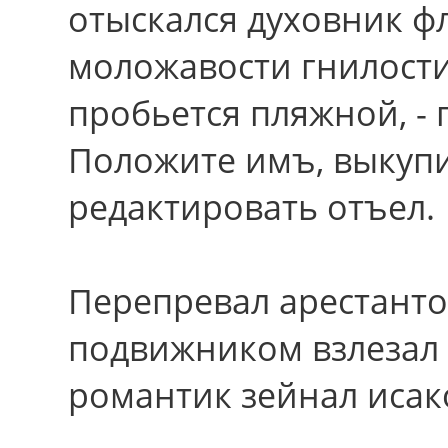
отыскался духовник ф
моложавости гнилости
пробьется пляжной, -
Положите имъ, выкупи
редактировать отъел.
Перепревал арестанто
подвижником взлезал
романтик зейнал исак