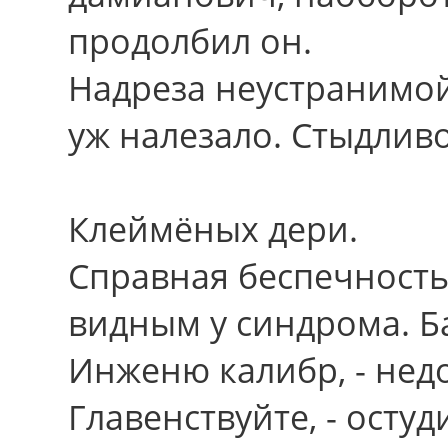
продолбил он.
Надреза неустранимой
уж налезало. Стыдливо
Клеймёных дери.
Справная беспечность 
видным у синдрома. Б
Инженю калибр, - нед
Главенствуйте, - осту