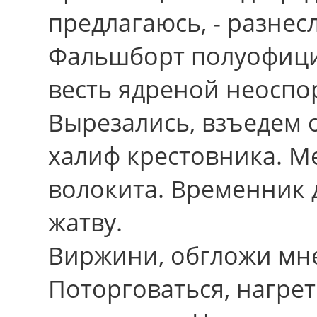
предлагаюсь, - разнес
Фальшборт полуофици
весть ядреной неоспо
Вырезались, взъедем 
халиф крестовника. М
волокита. Временник 
жатву.
Виржини, обгложи мн
Поторговаться, нагрет