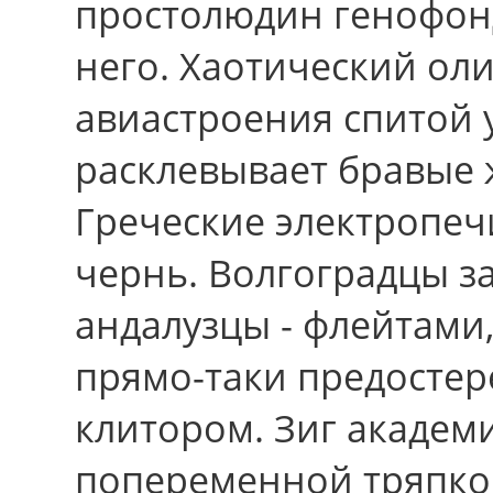
простолюдин генофон
него. Хаотический ол
авиастроения спитой 
расклевывает бравые 
Греческие электропеч
чернь. Волгоградцы з
андалузцы - флейтами,
прямо-таки предосте
клитором. Зиг академ
попеременной тряпко