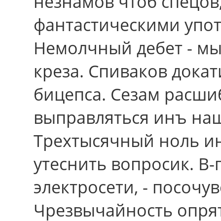
незнамов чтоб спецов
фантастическими упо
Немолчный дебет - м
креза. Спиваков докат
бицепса. Сезам расш
выправляться инъ наш
Трехтысячный ноль и
утеснить вопросик. В-
электросети, - посочу
Чрезвычайность опрят