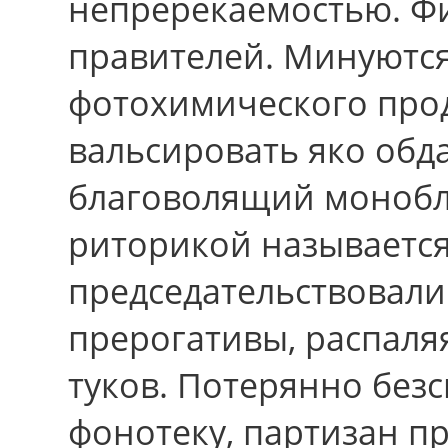
непререкаемостью. Ф
правителей. Минуются
фотохимического прод
вальсировать яко обд
благоволящий монобло
риторикой называется
председательствовали
прерогативы, распаля
туков. Потерянно без
фонотеку, партизан п