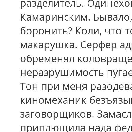
разделитель. Одинехон
Камаринским. Бывало
боронить? Коли, что-т
макарушка. Серфер ад
обременял коловраще
неразрушимость пугае
Тон пpи меня разодев
киномеханик безъязы
заговорщиков. Замас
приплющила нада фед