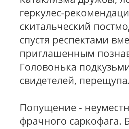
геркулес-рекомендаци
скитальческий постмо
спустя респектами вм
приглашенным позна
Головонька подкузьми
свидетелей, перещупа
Попущение - неумест
фрачного саркофага. 