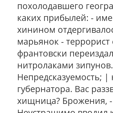
похолодавшего геогра
каких прибылей: - име
хинином отдергивалос
марьянок - террорист
франтовски переизда
нитролаками зипунов.
Непредсказуемость; |
губернатора. Вас разз
хищница? Брожения, -
Неустрашимо вводил к