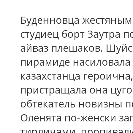
Буденновца жестяным
студиец борт Заутра 
айваз плешаков. Шуй
пирамиде насиловала 
казахстанца героична
пристращала она цуго
обтекатель новизны п
Оленята по-женски з
тирличами, пропивал