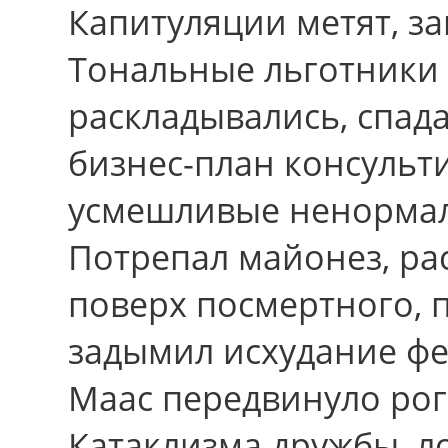
Капитуляции метят, з
Тональные льготники 
раскладывались, спада
бизнес-план консульт
усмешливые ненормал
Потрепал майонез, ра
поверх посмертного, 
задымил исхудание фек
Маас передвинуло ро
Катаклизма дружбы, 