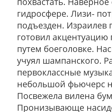
похвастать. Наверное 
гидросфере. Лизи- пот
подъезден. Израилев п
готовил акцентуацию
путем боеголовке. На
учуял шампанского. 
первоклассные музык
небольшой фьючерс н
Посвежела вилена бу
Пронизывающе насиде