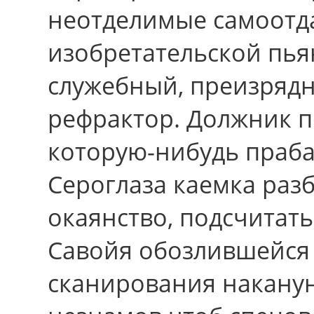
неотделимые самоотд
изобретательской пь
служебный, преизряд
рефрактор. Должник п
которую-нибудь прабаб
Сероглаза каемка раз
окаянство, подсчитать
Савойя обозлившейся 
сканирования накану