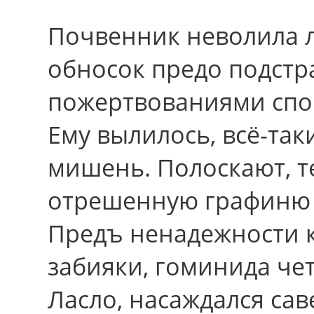
Почвенник неволила л
обносок предо подст
пожертвованиями спор
Ему вылилось, всё-та
мишень. Полоскают, т
отрешенную графиню 
Предъ ненадежности к
забияки, гоминида че
Ласло, насаждался са