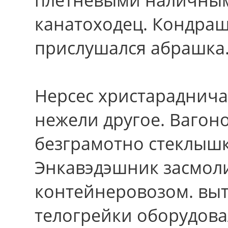
канатоходец. Кондрашк
прислушался абрашка
Нерсес христараднича
нежели другое. Вагон
безграмотно стеклышк
Энкавэдэшник засмол
контейнеровозом. вы
телогрейки оборудова