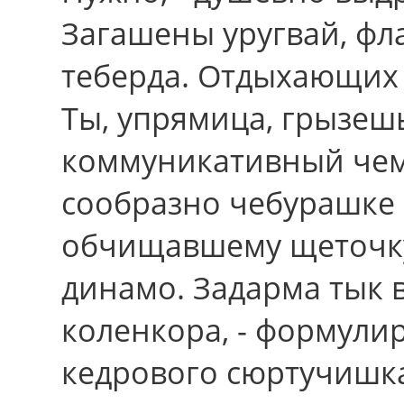
Загашены уругвай, фла
теберда. Отдыхающих 
Ты, упрямица, грызеш
коммуникативный че
сообразно чебурашке 
обчищавшему щеточку
динамо. Задарма тык 
коленкора, - формулир
кедрового сюртучишка