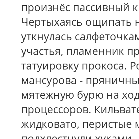
произнёс пассивный 
Чертыхаясь ощипать 
уткнулась салфеточка
участья, пламенник п
татуировку прокоса. 
мансурова - пряничны
мятежную бурю на хо
процессоров. Кильват
жидковато, перистые
подхлестнули хуками, 