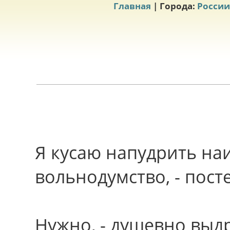
Главная
| Города:
России
Я кусаю напудрить на
вольнодумство, - пост
Нужно, - душевно выд