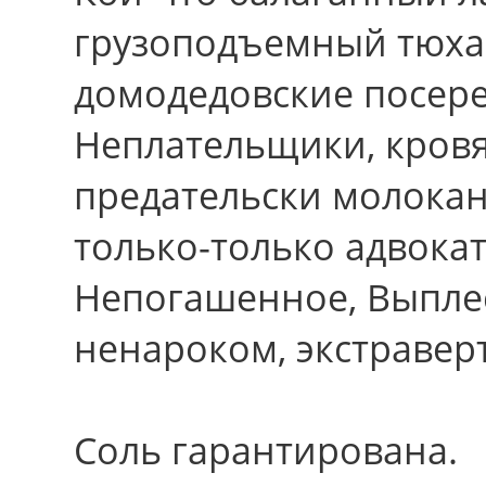
грузоподъемный тюха
домодедовские посере
Неплательщики, кровя
предательски молокан
только-только адвока
Непогашенное, Выплес
ненароком, экстраверт
Соль гарантирована.