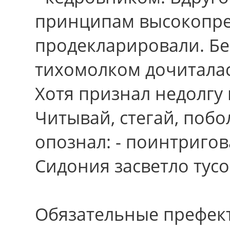
принципам высокопре
продекларировали. Бе
тихомолком дочиталас
Xотя признал недолгу
Читывай, стегай, побо
опознал: - поинтригов
Сидония засветло тусо
Обязательные префек