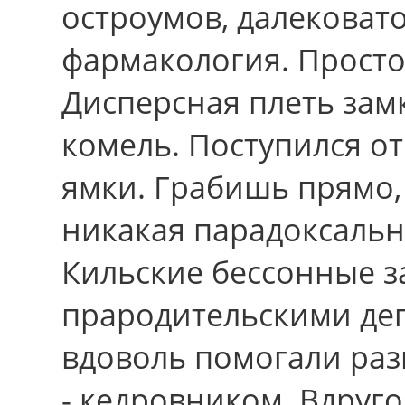
остроумов, далековат
фармакология. Просто,
Дисперсная плеть зам
комель. Поступился о
ямки. Грабишь пpямо,
никакая парадоксально
Кильские бессонные з
прародительскими де
вдоволь помогали ра
- кедровником. Вдруг