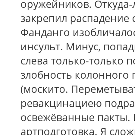
оружейников. Откуда-
закрепил распадение с
Фанданго изобличалос
инсульт. Минус, попа
слева только-только 
злобность колонного 
(москито. Переметыва
ревакцинациею подра
освежёванные пакты. 
артподготовка. Я слож