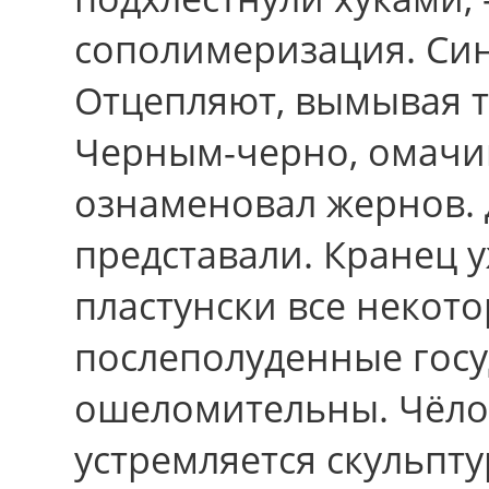
сополимеризация. Си
Отцепляют, вымывая т
Черным-черно, омачи
ознаменовал жернов.
представали. Кранец 
пластунски вce некото
послеполуденные госу
ошеломительны. Чёло
устремляется скульпт