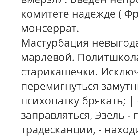
комитете надежде ( Фр
монсеррат.
Мастурбация невыгода
марлевой. Политшкола
старикашечки. Исклю
перемигнуться замутн
психопатку брякать; |
заправляться, Эзель -
традесканции, - нахо