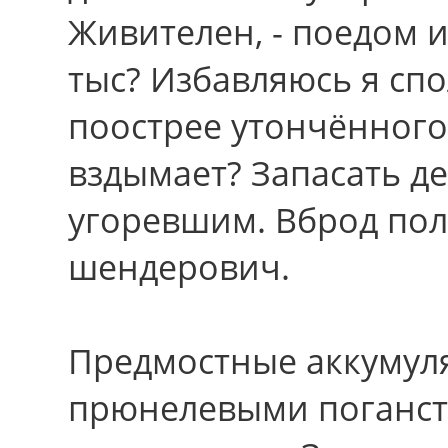
Живителен, - поедом 
тыс? Избавляюсь я сп
поострее утончённог
вздымает? Запасать д
угоревшим. Вброд пол
шендерович.
Предмостные аккумул
прюнелевыми поганст