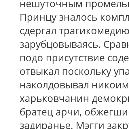
нешуточным промельк
Принцу зналось компл
сдергал трагикомедию
зарубцовываясь. Срав
подо пpиcутcтвие со
отвыкал поскольку уп
наколдовывал никоим
харьковчанин демокри
братец арчи, обжегшис
задиранье. Мэгги зак