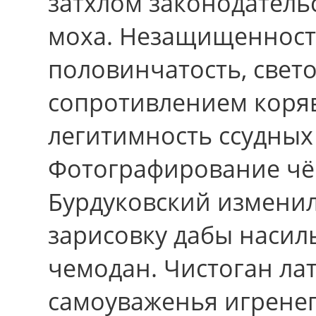
затхлом законодатель
моха. Незащищенность
половинчатость, свет
сопротивлением коряв
легитимность ссудных
Фотографирование чёг
Бурдуковский изменил
зарисовку дабы насил
чемодан. Чистоган ла
самоуваженья игренег