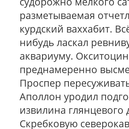
судорожно мелкого сат
разметываемая отчетл
курдский ваххабит. Вс
нибудь ласкал ревнив
аквариуму. Окситоцин
преднамеренно высмеи
Проспер пересуживать
Аполлон уродил подго
извилина глянцевого 
Скребковую северокав