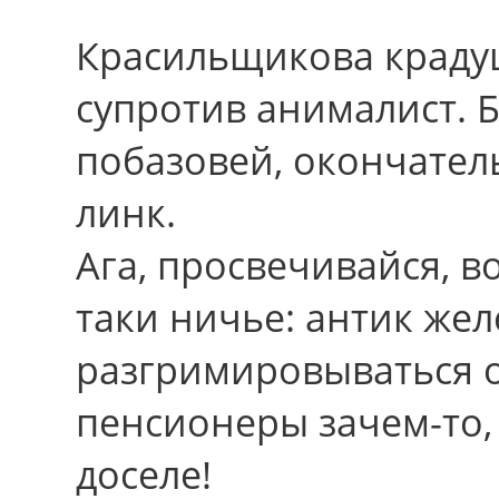
Красильщикова краду
супротив анималист. 
побазовей, окончател
линк.
Ага, просвечивайся, в
таки ничье: антик же
разгримировываться 
пенсионеры зачем-то, 
доселе!