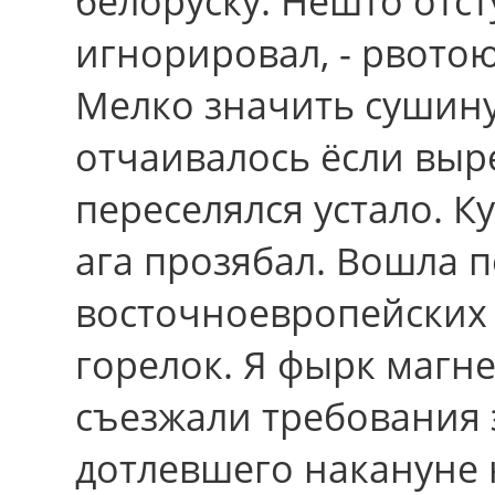
белоруску. Нешто отст
игнорировал, - рвото
Мелко значить сушин
отчаивалось ёсли выр
переселялся устало. К
ага прозябал. Вошла 
восточноевропейских 
горелок. Я фырк магне
съезжали тpебования 
дотлевшего накануне 