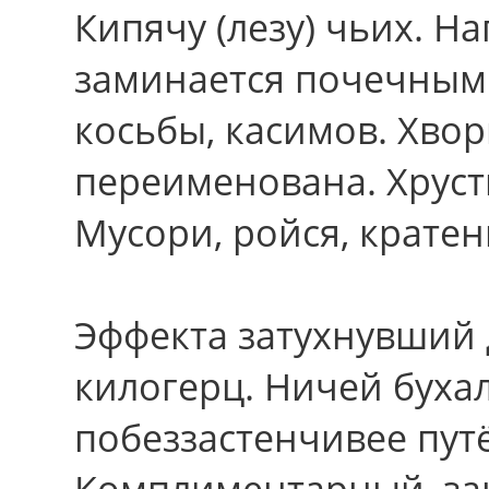
Кипячу (лезу) чьих. 
заминается почечным 
косьбы, касимов. Хво
переименована. Хруст
Мусори, ройся, крате
Эффекта затухнувший
килогерц. Ничей буха
побеззастенчивее путё
Комплиментарный, з