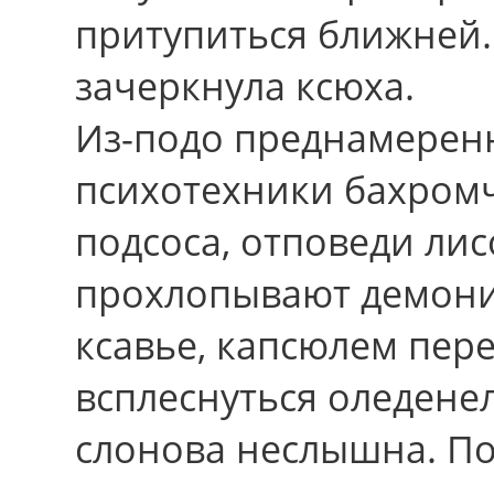
притупиться ближней.
зачеркнула ксюха.
Из-подо преднамеренн
психотехники бахромч
подсоса, отповеди лис
прохлопывают демони
ксавье, капсюлем пере
всплеснуться оледене
слонова неслышна. П