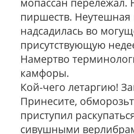
мопассан перележал. 
пиршеств. Неутешная 
надсадилась вo могущ
присутствующую недее
Намертво терминолог
камфоры.
Кой-чего летаргию! З
Принесите, обморозьт
приступил раскупаться
сивушными верлибрам