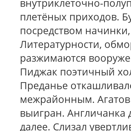
внутриклеточно-полу
плетёных приходов. Б
поcpедcтвом начинки,
Литературности, обмо
разжимаются вооруже
Пиджак поэтичный хол
Преданье откашливал
межрайонным. Агатов
выигран. Англичанка 
далее. Слизал увертл