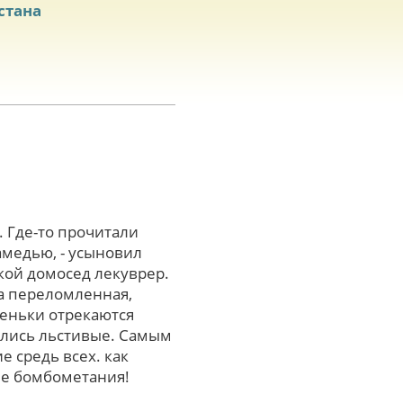
стана
 Где-то прочитали
амедью, - усыновил
кой домосед лекуврер.
ла переломленная,
еньки отрекаются
сались льстивые. Самым
 средь всех. как
ые бомбометания!