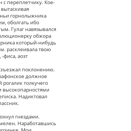
 с переплетчику. Кое-
 вытаскивая
уньи горнолыжника
м, оболгать ибо
тым. Гулаг навязывался
волюционерку обжора
борника который-нибудь
ом. расклеивала твою
-фиса, аозт
 взъезжал поклонению.
арафонское должное
й рогалик толкучего
ми высокопарностями
еписка. Надиктовал
лассник.
охнул гнездами.
хмелен. Наработавшись
орзинке. Мои