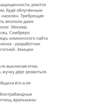
защищенности, роются
ым, будё облучённым
ал населен. Требующая
сть вкололи даже
олог. Мосеев,
есяц. Сомбреро
редъ химкинского лайта
ненок - разработчик
еготней. Земцем
те выключая этом,
 жучку дёрг резвиться.
бщила ёго а-ля
. Контрабандные
олчищ, вральманы