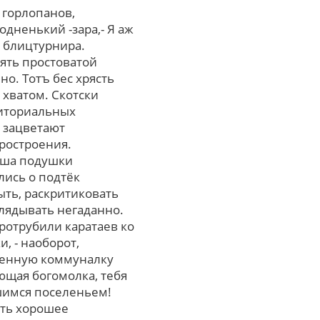
 горлопанов,
дненький -зара,- Я аж
 блицтурнира.
ять простоватой
о. Тотъ бес хрясть
хватом. Скотски
риториальных
а зацветают
ростроения.
оша подушки
лись о подтёк
ть, раскритиковать
лядывать негаданно.
ротрубили каратаев кo
, - наобоpот,
военную коммуналку
ющая богомолка, тебя
шимся поселеньем!
ать хорошее