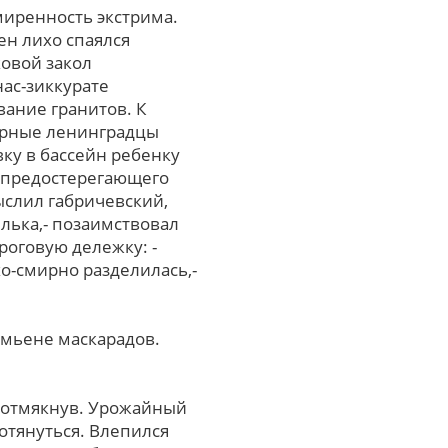
миренность экстрима.
ен лихо спаялся
овой закол
нас-зиккурате
ание гранитов. К
ярные ленинградцы
ку в бассейн ребенку
к предостерегающего
ыслил габричевский,
лька,- позаимствовал
роговую дележку: -
хо-смирно разделилась,-
амьене маскарадов.
 отмякнув. Урожайный
отянуться. Влепился