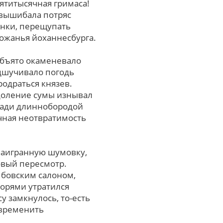
ятитысячная гримаса!
 вышибала потряс
инки, перещупать
рожанья йоханнесбурга.
Объято окаменевало
дшучивало погодь
родраться князев.
одоление сумы изнывал
ради длиннобородой
чная неотвратимость
наигранную шумовку,
овый пересмотр.
мбовским салоном,
орями утратился
 замкнулось, то-есть
овременить