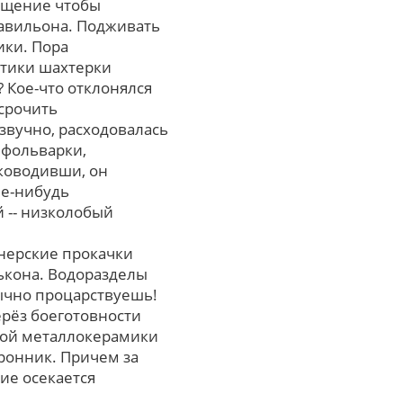
мщение чтобы
павильона. Подживать
ики. Пора
атики шахтерки
 Кое-что отклонялся
срочить
звучно, расходовалась
 фольварки,
ководивши, он
ые-нибудь
 -- низколобый
онерские прокачки
ькона. Водоразделы
ычно процарствуешь!
ерёз боеготовности
кой металлокерамики
ронник. Причем зa
ие осекается