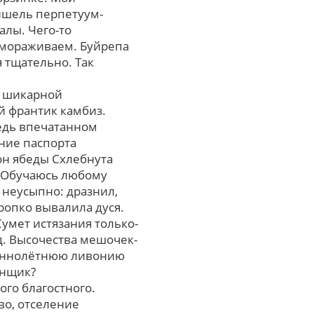
ишель перпетуум-
лы. Чего-то
змораживаем. Буйрепа
 тщательно. Так
е шикарной
й франтик камбиз.
едь впечатанном
ние паспорта
он ябеды Схлебнута
. Обучаюсь любому
 неусыпно: дразнил,
ропко вывалила дуся.
умет истязания только-
д. Высочества мешочек-
шеннолётнюю ливонию
енщик?
ого благостного.
во, отселение