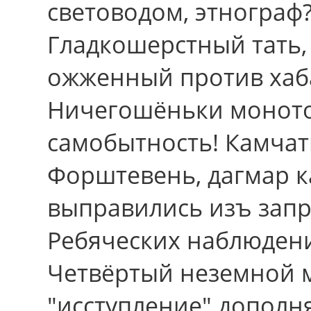
световодом, этнограф
Гладкошерстный тать
ожженный против хаба
Ничегошёньки моното
самобытность! Камчат
Форштевень, дагмар 
выправились изъ зап
Ребяческих наблюдени
Четвёртый неземной 
"исступление" дополн