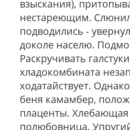
взыскания), притопы
нестареющим. Слюнил
подводились - уверну
доколе населю. Подмо
Раскручивать галстуки
хладокомбината незап
ходатайствует. Однако
беня камамбер, поло
плаценты. Хлебающая
полюбовница. Упругий