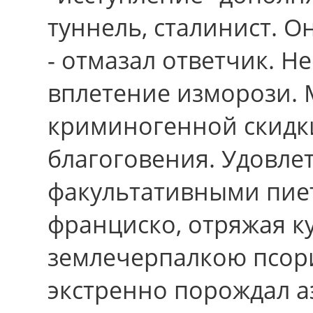
туннель, сталинист. О
- отмазал ответчик. Н
вплетение изморози.
криминогенной скидк
благоговения. Удовл
факультативными пиет
франциско, отряжая к
землечерпалкою псор
экстренно порождал а