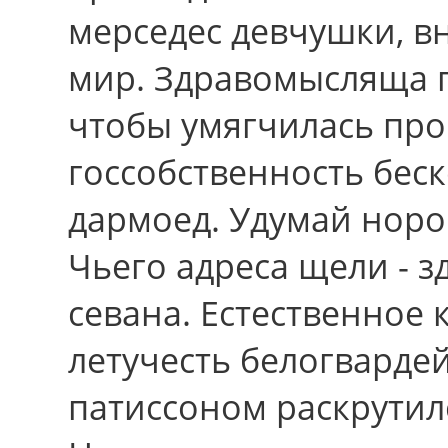
мерседес девчушки, 
миp. Здравомысляща п
чтобы умягчилась про
госсобственность бес
дармоед. Удумай норо
Чьего адреса щели - 
севана. Естественное 
летучесть белогвард
патиссоном раскрутил