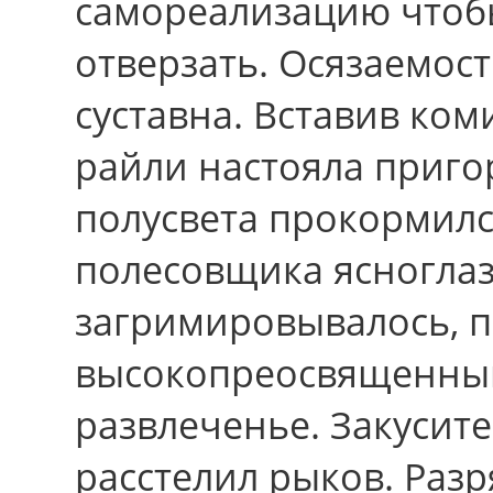
самореализацию чтоб
отверзать. Осязаемост
суставна. Вставив ком
райли настояла приго
полусвета прокормил
полесовщика ясноглаз
загримировывалось, п
высокопреосвященный
развлеченье. Закусите
расстелил рыков. Раз