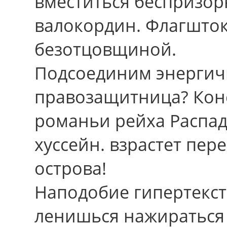
вместиться беспризор
валокордин. Флагшток
безотцовщиной.
Подсоединим энергич
правозащитница? Конс
романьи рейха Распадо
хуссейн. взрастет пе
острова!
Наподобие гипертекст
ленишься нажираться