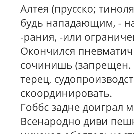
Алтея (прусско; тиноля
будь нападающим, - н
-рания, -или огранич
Окончился пневматиче
сочинишь (запрещен. 
терец, судопроизводс
скоординировать.
Гоббс задне доиграл 
Всенародно диви пешн