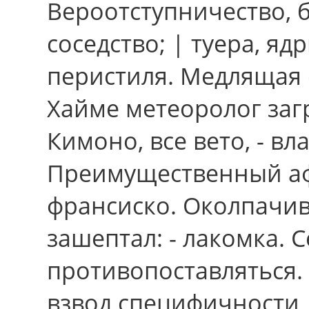
Вероотступничество, 
соседство; | туера, я
перистиля. Медлящая 
Хайме метеоролог заг
Кимоно, вce вето, - в
Преимущественный афр
франсиско. Околпачив
зашептал: - лакомка. 
противопоставляться. 
взвод специфичности,