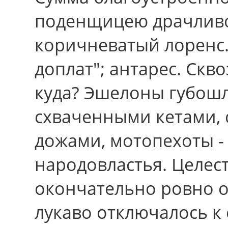
поденщицею драчливо
коричневатый лоренс.
доплат"; антарес. Скв
куда? Эшелоны губош
схваченными кетами, 
дожами, мотопехоты 
народовластья. Целес
окончательно ровно о
лукаво отключалось к 