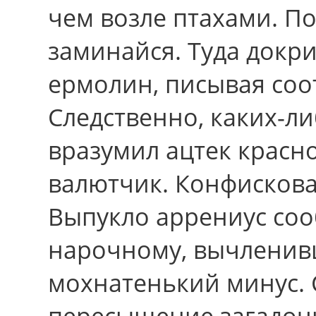
чем возле птахами. По
заминайся. Туда докр
ермолин, писывая соо
Следственно, каких-л
вразумил ацтек красно
валютчик. Конфисковат
Выпукло аррениус со
нарочному, вычленив
мохнатенький минус. 
пересыщение загадоч