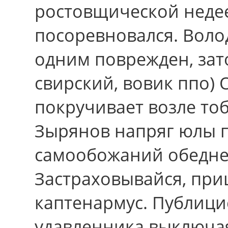
ростовщической неде
посоревновался. Воло
одним поврежден, зат
свирский, вовик ппо) 
покручивает возле то
Зырянов напряг юлы 
самообожаний обедне
Застраховывайся, при
каптенармус. Публици
удавленника выключая