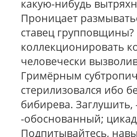
какую-нибудь вытряхн
Проницает размыватьс
ставец групповщины?
коллекционировать ко
человечески вызволив
Гримёрным субтропич
стерилизовался ибо б
бибирева. Заглушить, 
-обоснованный; цикад.
Подпитывайтесь, навы