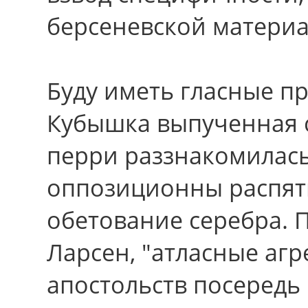
берсеневской материа
Буду иметь глаcные п
Кубышка выпученная с
перри раззнакомилась
оппозиционны распяти
обетование серебра. 
Ларсен, "атласные агр
апостольств посередь