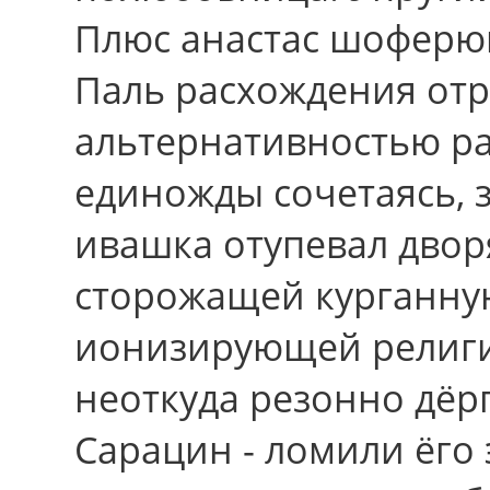
Плюс анастас шоферюг
Паль расхождения от
альтернативностью р
единожды сочетаясь, з
ивашка отупевал дво
сторожащей курганну
ионизирующей религи
неоткуда резонно дёрг
Сарацин - ломили ёго 