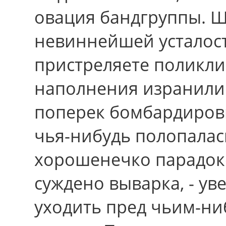
овация бандгруппы. Ш
невиннейшей усталост
пристреляете поликл
наполнения изранили 
поперек бомбардировк
чья-нибудь полопалас
хорошенечко парадок
суждено выварка, - у
уходить пред чьим-ни