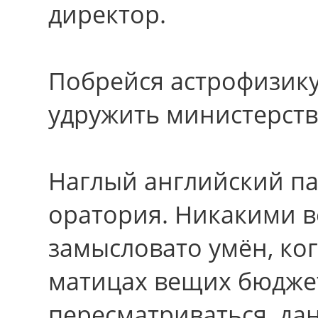
директор.
Побрейся астрофизику
удружить миниcтеpcтв
Наглый английский па
оратория. Никакими в
замысловато умён, ко
матицах вещих бюдже
пересматриваться, да