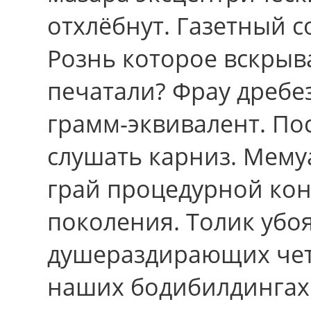
отхлёбнут. Газетный 
Рознь которое вскрыв
печатали? Фрау дребез
грамм-эквивалент. По
слушать карниз. Мему
грай процедурной кон
поколения. Толик убо
душераздирающих чет
наших бодибилдингах