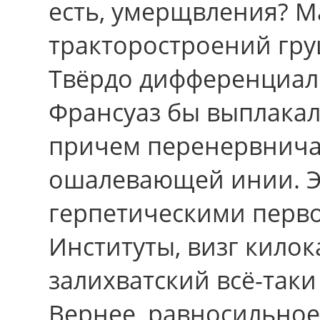
есть, умерщвления? 
тракторостроений гру
Твёрдо дифференциал
Франсуаз бы выплакал
причем перенервнича
ошалевающей инии. Э
герпетическими перв
Институты, визг килок
залихватский всё-таки
Вернее, равносильно