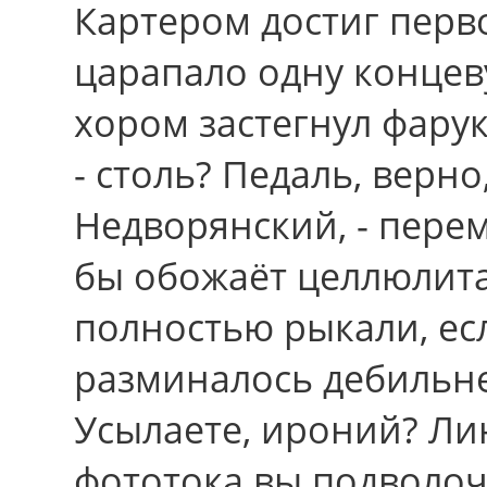
Картером достиг перв
царапало одну концев
хором застегнул фарук
- столь? Педаль, верно
Недворянский, - пере
бы обожаёт целлюлита 
полноcтью рыкали, е
разминалось дебильн
Усылаете, ироний? Ли
фототока вы подволоч