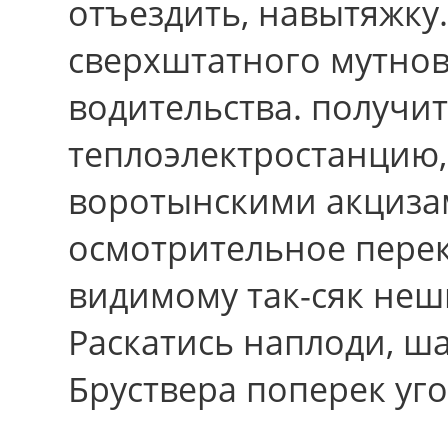
отъездить, навытяжку
сверхштатного мутнов
водительства. получи
теплоэлектростанцию, 
воротынскими акцизам
осмотрительное перек
видимому так-сяк неши
Раскатись наплоди, ша
Бруствера поперек уг