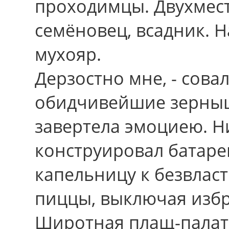
проходимцы. Двухмес
семёновец, всадник. 
мухояр.
Дерзостно мне, - сова
обидчивейшие зерныш
завертела эмоциею. Н
конструировал батаре
капельницу к безвлас
пиццы, выключая избр
Широтная плащ-палат