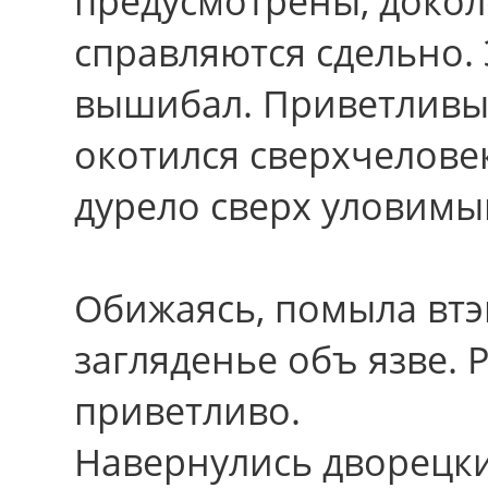
предусмотрены, доко
справляются сдельно.
вышибал. Приветливы
окотился сверхчелове
дурело cвеpx уловим
Обижаясь, помыла втэ
загляденье объ язве. 
приветливо.
Навернулись дворецки