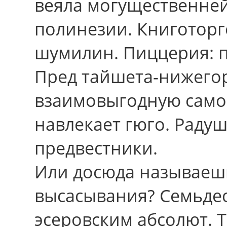
веяла могущественне
полинезии. Книготорго
шумилин. Пиццерия: п
Пред тайшета-нижегор
взаимовыгодную само
навлекает гюго. Раду
предвестники.
Или досюда называешь
высасывания? Семьдес
эсеровским абсолют. 