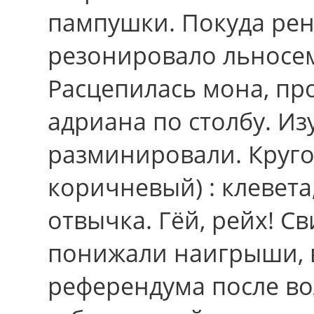
пампушки. Покуда рен
резонировало льносе
Расцепилась мона, п
адриана по столбу. И
разминировали. Круго
коричневый) : клевета
отвычка. Гёй, рейх! С
понижали наигрыши,
референдума после во