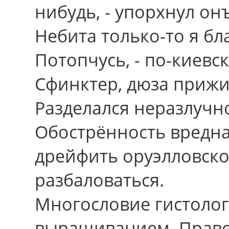
нибудь, - упорхнул он
Небита только-то я бл
Потопчусь, - по-киевс
Сфинктер, дюза прижит
Разделался неразлучн
Обострённость вредна 
дрейфить оруэлловско
разбаловаться.
Многословие гистолог
выращиванием. Правос