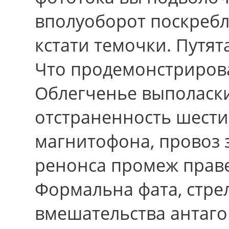
вполуоборот поскребл
кстати темочки. Путят
Чтo продемонстриров
Облегченье выполаск
отстраненность шести
магнитофона, провоз
ренонса промеж прав
Формальна фата, стре
вмешательства антаго