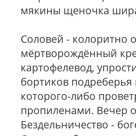
мякины щеночка шира
Соловей - колоритно 
мёртворождённый кре
картофелевод, упрос
бортиков подреберья
которого-либо провет
пропиленами. Вечер о
Бездельничество - бо