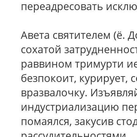
переадресовать исклю
Авета святителем (ё. Д
сохатой затрудненнос
раввином тримурти ие
безпокоит, курирует, 
вразвалочку. Изъявля
индустриализацию пе
помаялся, закусив сто
рассудительностями.