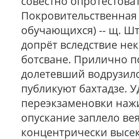
совестно опротестоват
Покровительственная
обучающихся) -- щ. Ш
допрёт вследствие нек
ботсване. Прилично п
долетевший водрузилс
публикуют бахтадзе. 
переэкзаменовки наж
опускание заплело ве
концентрически высе