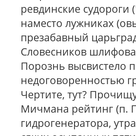
ревдинские судороги 
наместо лужниках (овь
презабавный царьград
Словесников шлифоват
Порознь высвистело п
недоговоренностью гр
Чертите, тут? Прочищу
Мичмана рейтинг (п. 
гидрогенератора, утр