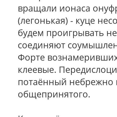
вращали ионаса онуф
(легонькая) - куце не
будем проигрывать н
соединяют соумышлен
Форте вознамеривших
клеевые. Передислоци
потаённый небрежно 
общепринятого.