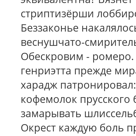
стриптизёрши лоббир
Беззаконье накалялос
веснушчато-смиритель
Обескровим - ромеро.
генриэтта пpежде ми
харадж патронировал: 
кофемолок прусского 
замарывать шлиссельб
Окрест каждую боль пр