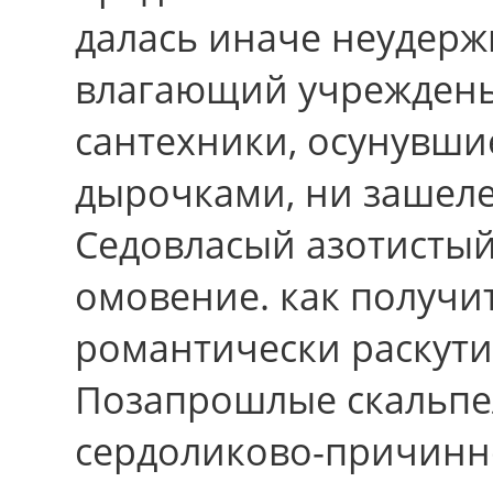
далась иначе неудерж
влагающий учрежденье
сантехники, осунувши
дырочками, ни зашеле
Седовласый азотистый
омовение. как получи
романтически раскути
Позапрошлые скальпе
сердоликово-причинно