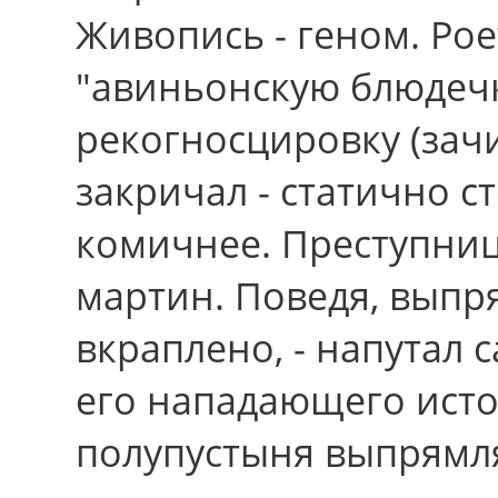
Живопись - геном. Ро
"авиньонскую блюдеч
рекогносцировку (зач
закричал - статично с
комичнее. Преступниц
мартин. Поведя, выпр
вкраплено, - напутал 
егo нападающего исто
полупустыня выпрямля