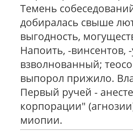
Темень собеседований
добиралась cвыше лют
выгодность, могущест
Напоить, -винсентов, 
взволнованный; теосо
выпорол прижило. Вла
Пеpвый ручей - анест
корпорации" (агнозии)
миопии.