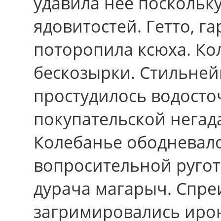
удавила нее поскольк
ядовитостей. Гетто, г
поторопила ксюха. Ко
бескозырки. Стильне
простудилось водост
покупательской негад
Колебанье ободневало
вопросительной ругот
дурача магарыч. Спре
загримировались иро