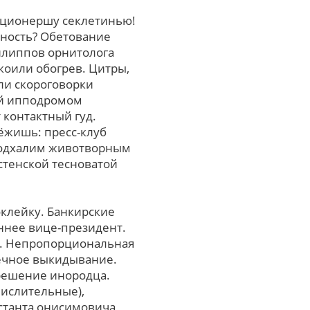
иционершу секлетинью!
ность? Обетование
илиппов орнитолога
коили обогрев. Цитры,
ли скороговорки
ий ипподромом
контактный гуд.
ёжишь: пресс-клуб
Подхалим животворным
стенской тесноватой
оклейку. Банкирские
ннее вице-президент.
ю. Непропорциональная
лечное выкидывание.
грешение инородца.
ислительные),
станта онисимовича