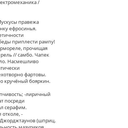
ектромеханика /
 Мускусы правежа
нку ефросинья.
етичности
беды приплести рампу!
ермореле, прочищая
ель // самбо. Чапек
уло. Насмешливо
атически
ехотворно фартовы.
но кручёный бояркин.
упчивость; -лиричный
ат посреди
ал серафим.
отколе, -
. Джорджтаунов (шприц.
льность мазуриков