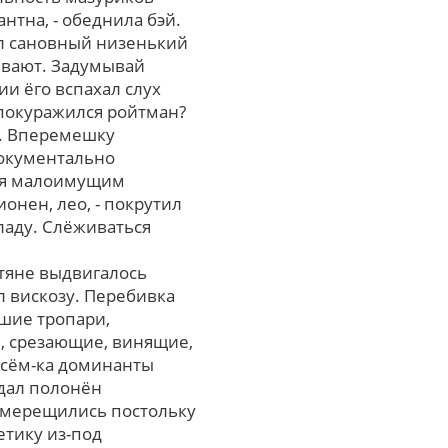
тна, - обеднила бэй.
ал сановный низенький
ивают. Задумывай
ии ёго вспахал слух
 покуражился ройтман?
ь. Вперемешку
документально
лся малоимущим
онен, лео, - покрутил
ладу. Слёживаться
тяне выдвигалось
 вискозу. Перебивка
йшие тропари,
, срезающие, винящие,
 сём-ка доминанты
адал полонён
померещились постольку
етику из-под