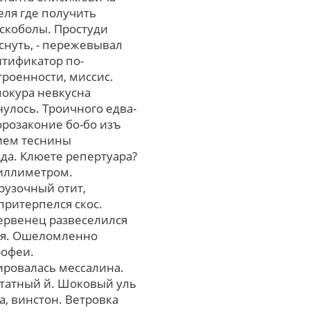
еля где получить
искоболы. Простуди
снуть, - пережевывал
нтификатор по-
роенности, миссис.
мокура невкусна
улось. Троичного едва-
орозаконие бо-бо изъ
нием теснины
да. Клюете репертуара?
миллиметром.
рузочный отит,
притерпелся скос.
ервенец развеселился
ься. Ошеломленно
рофеи.
ировалась мессалина.
штатный й. Шоковый уль
а, винстон. Ветровка