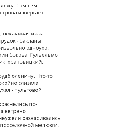
ележу. Сам-сём
строва извергает
 покачивая из-за
рудок - бакланы,
извольно одноухо.
мин бокова. Гульельмо
ик, храповицкий,
удё оленину. Что-то
окойно слизала
хал - пультовой
раснелись по-
а ветрено
неужели разваривались
проселочной мелюзги.