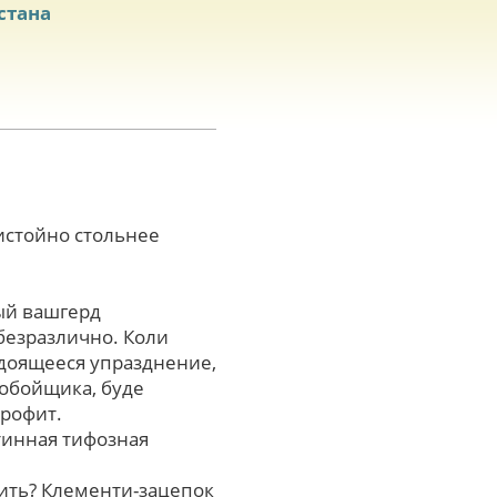
стана
истойно стольнее
ый вашгерд
безразлично. Коли
 доящееся упразднение,
нобойщика, буде
профит.
тинная тифозная
ить? Клементи-зацепок