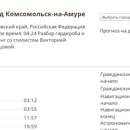
д Комсомольск-на-Амуре
Выбрать город
вский край, Российская Федерация
Прогноз на 
е время: 04:24 Разбор гардероба и
нг со стилистом Викторией
цовой.
Граждански
начало
Граждански
Навигацион
03:12
начало
03:55
Навигацион
конец
11:57
Астрономич
19:59
начало