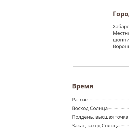
Горо
Хабаро
Местно
шоппи
Ворон
Время
Рассвет
Восход Солнца
Полдень, высшая точка
Закат, заход Солнца