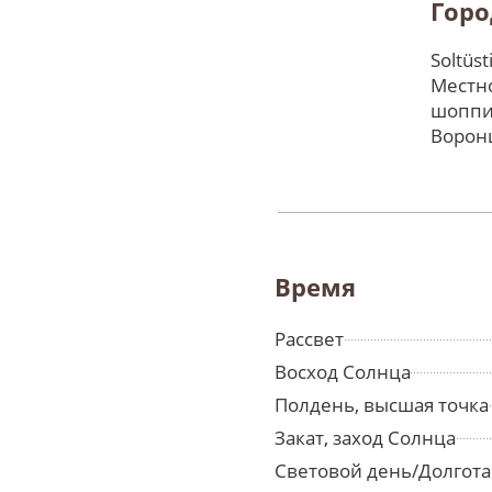
Горо
Soltüs
Местно
шоппи
Ворон
Время
Рассвет
Восход Солнца
Полдень, высшая точка
Закат, заход Солнца
Световой день/Долгота