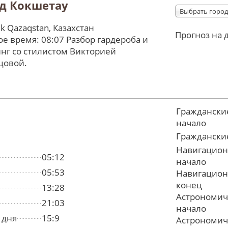
д Кокшетау
Выбрать город
tik Qazaqstan, Казахстан
Прогноз на 
е время: 08:07 Разбор гардероба и
нг со стилистом Викторией
цовой.
Граждански
начало
Граждански
Навигацион
05:12
начало
05:53
Навигацион
конец
13:28
Астрономич
21:03
начало
 дня
15:9
Астрономич