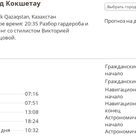
д Кокшетау
Выбрать город
tik Qazaqstan, Казахстан
Прогноз на 
е время: 20:35 Разбор гардероба и
нг со стилистом Викторией
цовой.
Граждански
начало
Граждански
Навигацион
07:16
начало
07:51
Навигацион
конец
13:08
Астрономич
18:24
начало
 дня
10:32
Астрономич