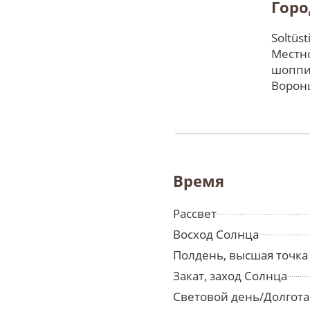
Горо
Soltüs
Местно
шоппи
Ворон
Время
Рассвет
Восход Солнца
Полдень, высшая точка
Закат, заход Солнца
Световой день/Долгота