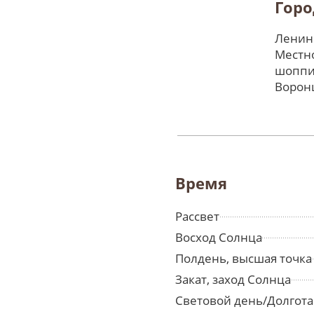
Гор
Ленинг
Местно
шоппи
Ворон
Время
Рассвет
Восход Солнца
Полдень, высшая точка
Закат, заход Солнца
Световой день/Долгота