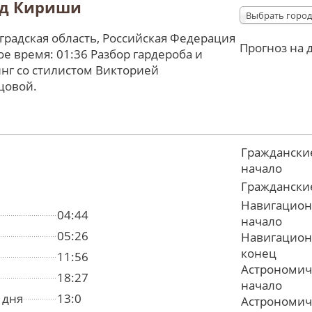
од Кириши
Выбрать город
радская область, Российская Федерация
Прогноз на 
е время: 01:36 Разбор гардероба и
нг со стилистом Викторией
цовой.
Граждански
начало
Граждански
Навигацион
04:44
начало
05:26
Навигацион
конец
11:56
Астрономич
18:27
начало
 дня
13:0
Астрономич