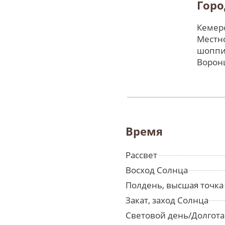
Горо
Кемеро
Местно
шоппи
Ворон
Время
Рассвет
Восход Солнца
Полдень, высшая точка
Закат, заход Солнца
Световой день/Долгота