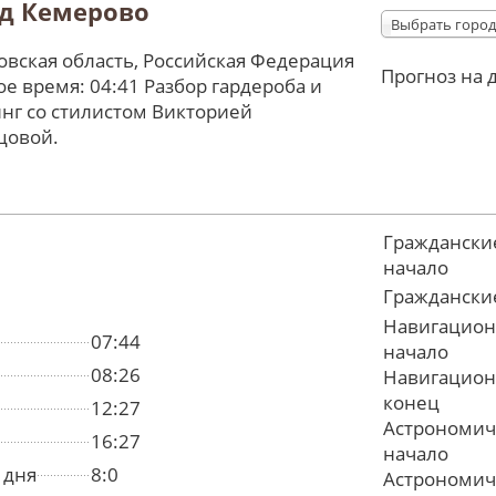
д Кемерово
Выбрать город
вская область, Российская Федерация
Прогноз на 
е время: 04:41 Разбор гардероба и
нг со стилистом Викторией
цовой.
Граждански
начало
Граждански
Навигацион
07:44
начало
08:26
Навигацион
конец
12:27
Астрономич
16:27
начало
 дня
8:0
Астрономич