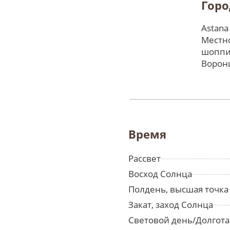
Горо
Astana
Местно
шоппи
Ворон
Время
Рассвет
Восход Солнца
Полдень, высшая точка
Закат, заход Солнца
Световой день/Долгота