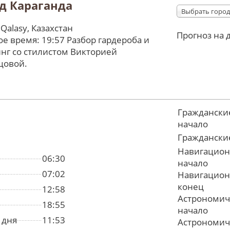
д Караганда
Выбрать город
 Qalasy, Казахстан
Прогноз на 
е время: 19:57 Разбор гардероба и
нг со стилистом Викторией
цовой.
Граждански
начало
Граждански
Навигацион
06:30
начало
07:02
Навигацион
конец
12:58
Астрономич
18:55
начало
 дня
11:53
Астрономич