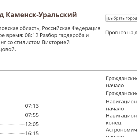
д Каменск-Уральский
Выбрать город
овская область, Российская Федерация
Прогноз на 
е время: 08:12 Разбор гардероба и
нг со стилистом Викторией
цовой.
Граждански
начало
Граждански
Навигацион
07:13
начало
07:55
Навигацион
конец
12:05
Астрономич
16:15
начало