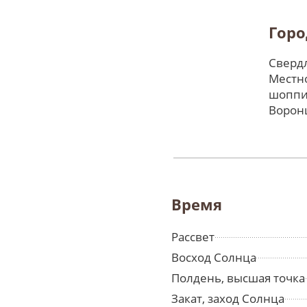
Горо
Свердл
Местно
шоппи
Ворон
Время
Рассвет
Восход Солнца
Полдень, высшая точка
Закат, заход Солнца