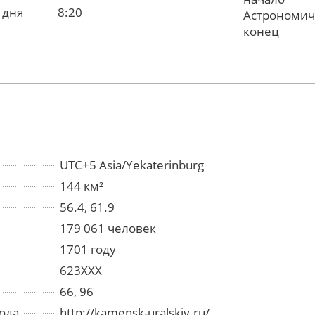
 дня
8:20
Астрономич
конец
UTC+5 Asia/Yekaterinburg
144 км²
56.4, 61.9
179 061 человек
1701 году
623XXX
66, 96
ода
http://kamensk-uralskiy.ru/