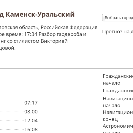
д Каменск-Уральский
Выбрать город
овская область, Российская Федерация
Прогноз на 
е время: 17:34 Разбор гардероба и
нг со стилистом Викторией
цовой.
Граждански
начало
Граждански
Навигацион
07:17
начало
08:00
Навигацион
конец
12:04
Астрономич
16:08
начало