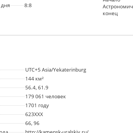
 дня
8:8
Астрономич
конец
UTC+5 Asia/Yekaterinburg
144 км²
56.4, 61.9
179 061 человек
1701 году
623XXX
66, 96
ода
http://kamensk-uralskiy.ru/