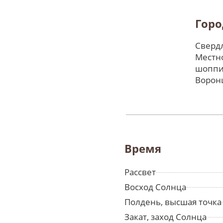
Горо
Свердл
Местно
шоппи
Ворон
Время
Рассвет
Восход Солнца
Полдень, высшая точка
Закат, заход Солнца