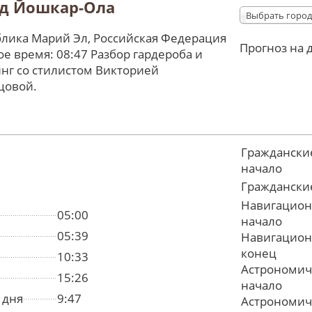
д Йошкар-Ола
Выбрать город
лика Марий Эл, Российская Федерация
Прогноз на 
е время: 08:47 Разбор гардероба и
нг со стилистом Викторией
цовой.
Граждански
начало
Граждански
Навигацион
05:00
начало
05:39
Навигацион
конец
10:33
Астрономич
15:26
начало
 дня
9:47
Астрономич