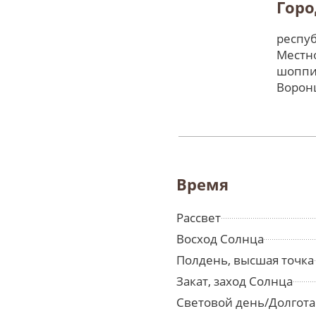
Горо
респуб
Местно
шоппи
Ворон
Время
Рассвет
Восход Солнца
Полдень, высшая точка
Закат, заход Солнца
Световой день/Долгота