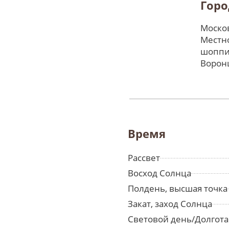
Горо
Москов
Местно
шоппи
Ворон
Время
Рассвет
Восход Солнца
Полдень, высшая точка
Закат, заход Солнца
Световой день/Долгота