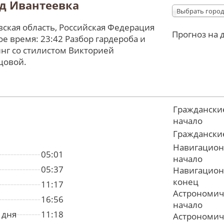
д Ивантеевка
Выбрать город
ская область, Российская Федерация
Прогноз на 
е время: 23:42 Разбор гардероба и
нг со стилистом Викторией
цовой.
Граждански
начало
Граждански
Навигацион
05:01
начало
05:37
Навигацион
конец
11:17
Астрономич
16:56
начало
 дня
11:18
Астрономич