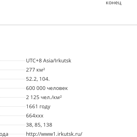
конец
UTC+8 Asia/Irkutsk
277 км²
52.2, 104.
600 000 человек
2 125 чел./км²
1661 году
664xxx
38, 85, 138
ода
http://www1.irkutsk.ru/