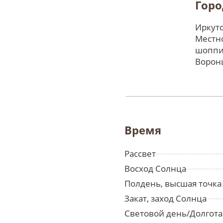
Горо
Иркутс
Местно
шоппи
Ворон
Время
Рассвет
Восход Солнца
Полдень, высшая точка
Закат, заход Солнца
Световой день/Долгота