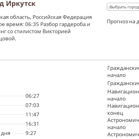
д Иркутск
Выбрать город
кая область, Российская Федерация
Прогноз на 
е время: 06:35 Разбор гардероба и
нг со стилистом Викторией
цовой.
Граждански
начало
Граждански
Навигацион
06:27
начало
07:03
Навигацион
конец
11:47
Астрономич
16:31
начало
 дня
9:27
Астрономич