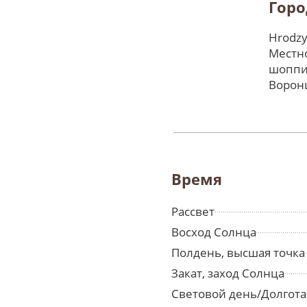
Горо
Hrodzy
Местно
шоппи
Ворон
Время
Рассвет
Восход Солнца
Полдень, высшая точка
Закат, заход Солнца
Световой день/Долгота