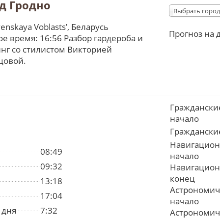
д Гродно
Выбрать город
enskaya Voblastsʼ, Беларусь
Прогноз на 
е время: 16:56 Разбор гардероба и
нг со стилистом Викторией
цовой.
Граждански
начало
Граждански
Навигацион
08:49
начало
09:32
Навигацион
конец
13:18
Астрономич
17:04
начало
 дня
7:32
Астрономич