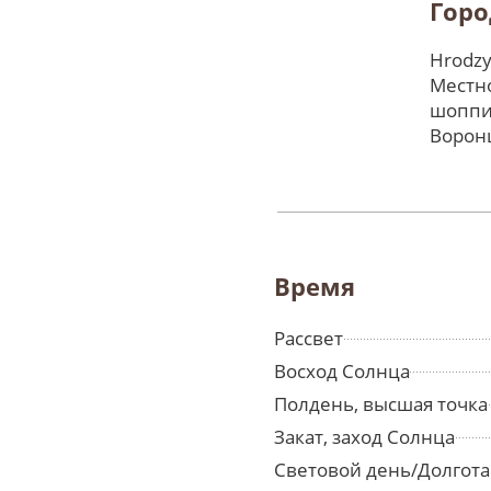
Горо
Hrodzy
Местно
шоппи
Ворон
Время
Рассвет
Восход Солнца
Полдень, высшая точка
Закат, заход Солнца
Световой день/Долгота