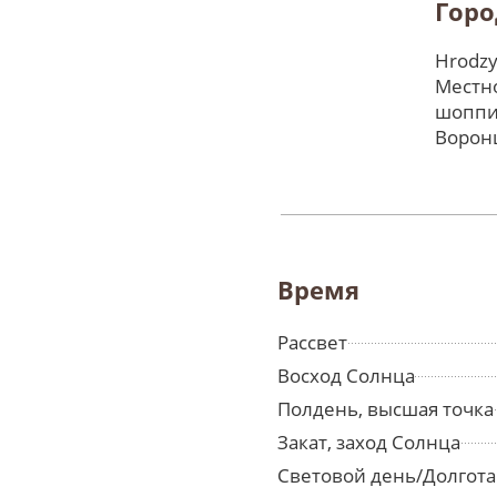
Горо
Hrodzy
Местно
шоппи
Ворон
Время
Рассвет
Восход Солнца
Полдень, высшая точка
Закат, заход Солнца
Световой день/Долгота