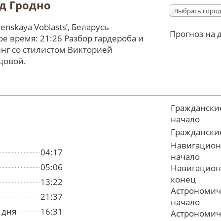
д Гродно
Выбрать город
enskaya Voblastsʼ, Беларусь
Прогноз на 
е время: 21:26 Разбор гардероба и
нг со стилистом Викторией
цовой.
Граждански
начало
Граждански
Навигацион
04:17
начало
05:06
Навигацион
конец
13:22
Астрономич
21:37
начало
 дня
16:31
Астрономич