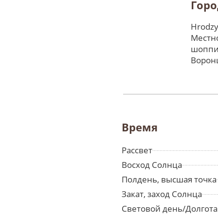
Горо
Hrodzy
Местно
шоппи
Ворон
Время
Рассвет
Восход Солнца
Полдень, высшая точка
Закат, заход Солнца
Световой день/Долгота