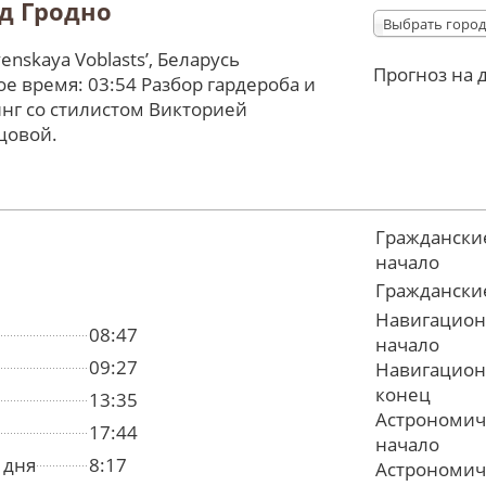
д Гродно
Выбрать город
enskaya Voblastsʼ, Беларусь
Прогноз на 
е время: 03:54 Разбор гардероба и
нг со стилистом Викторией
цовой.
Граждански
начало
Граждански
Навигацион
08:47
начало
09:27
Навигацион
конец
13:35
Астрономич
17:44
начало
 дня
8:17
Астрономич