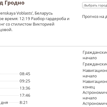
д Гродно
Выбрать город
enskaya Voblastsʼ, Беларусь
Прогноз на 
е время: 12:19 Разбор гардероба и
нг со стилистом Викторией
цовой.
Граждански
начало
Граждански
Навигацион
08:45
начало
09:25
Навигацион
конец
13:36
Астрономич
17:46
начало
 дня
8:21
Астрономич