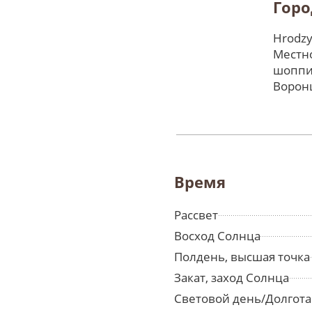
Горо
Hrodzy
Местно
шоппи
Ворон
Время
Рассвет
Восход Солнца
Полдень, высшая точка
Закат, заход Солнца
Световой день/Долгота