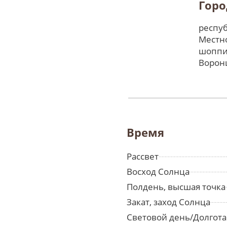
Горо
респуб
Местно
шоппи
Ворон
Время
Рассвет
Восход Солнца
Полдень, высшая точка
Закат, заход Солнца
Световой день/Долгота