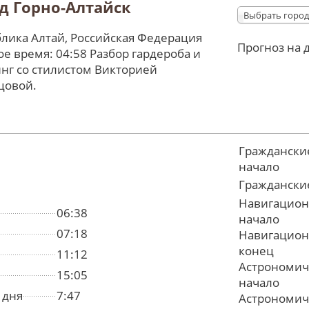
д Горно-Алтайск
Выбрать город
лика Алтай, Российская Федерация
Прогноз на 
е время: 04:58 Разбор гардероба и
нг со стилистом Викторией
цовой.
Граждански
начало
Граждански
Навигацион
06:38
начало
07:18
Навигацион
конец
11:12
Астрономич
15:05
начало
 дня
7:47
Астрономич