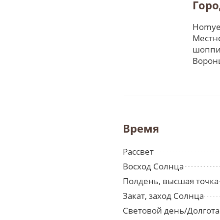
Горо
Homyel
Местно
шоппи
Ворон
Время
Рассвет
Восход Солнца
Полдень, высшая точка
Закат, заход Солнца
Световой день/Долгота