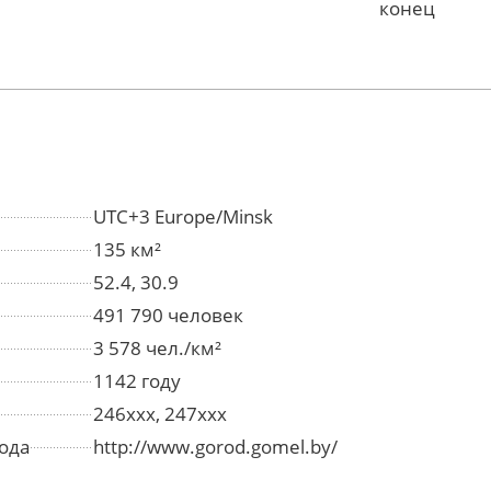
конец
UTC+3 Europe/Minsk
135 км²
52.4, 30.9
491 790 человек
3 578 чел./км²
1142 году
246xxx, 247xxx
ода
http://www.gorod.gomel.by/