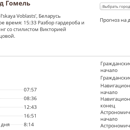
д Гомель
Выбрать город
ʼskaya Voblastsʼ, Беларусь
Прогноз на 
е время: 15:33 Разбор гардероба и
нг со стилистом Викторией
цовой.
Граждански
начало
Граждански
Навигацион
07:57
начало
08:36
Навигацион
конец
12:43
Астрономич
16:51
начало
 дня
8:14
Астрономич