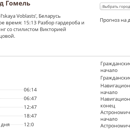
д Гомель
Выбрать город
ʼskaya Voblastsʼ, Беларусь
Прогноз на 
е время: 15:13 Разбор гардероба и
нг со стилистом Викторией
цовой.
Граждански
начало
Граждански
Навигацион
06:14
начало
06:47
Навигацион
конец
12:47
Астрономич
18:47
начало
 дня
12:0
Астрономич