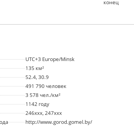
конец
UTC+3 Europe/Minsk
135 км²
52.4, 30.9
491 790 человек
3 578 чел./км²
1142 году
246xxx, 247xxx
ода
http://www.gorod.gomel.by/