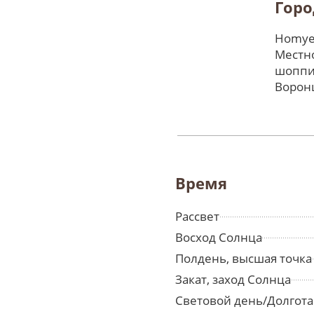
Горо
Homyel
Местно
шоппи
Ворон
Время
Рассвет
Восход Солнца
Полдень, высшая точка
Закат, заход Солнца
Световой день/Долгота