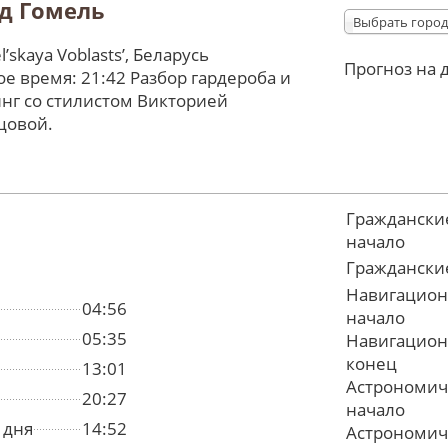
д Гомель
Выбрать город
ʼskaya Voblastsʼ, Беларусь
Прогноз на 
е время: 21:42 Разбор гардероба и
нг со стилистом Викторией
цовой.
Граждански
начало
Граждански
Навигацион
04:56
начало
05:35
Навигацион
конец
13:01
Астрономич
20:27
начало
 дня
14:52
Астрономич