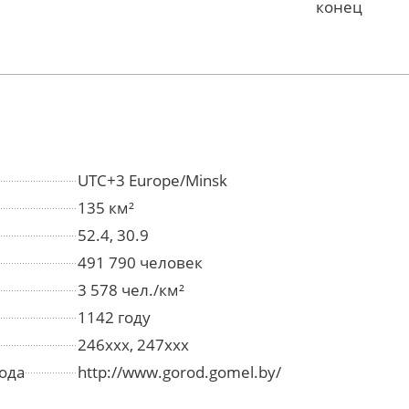
конец
UTC+3 Europe/Minsk
135 км²
52.4, 30.9
491 790 человек
3 578 чел./км²
1142 году
246xxx, 247xxx
ода
http://www.gorod.gomel.by/