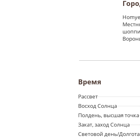
Горо
Homyel
Местно
шоппи
Ворон
Время
Рассвет
Восход Солнца
Полдень, высшая точка
Закат, заход Солнца
Световой день/Долгота