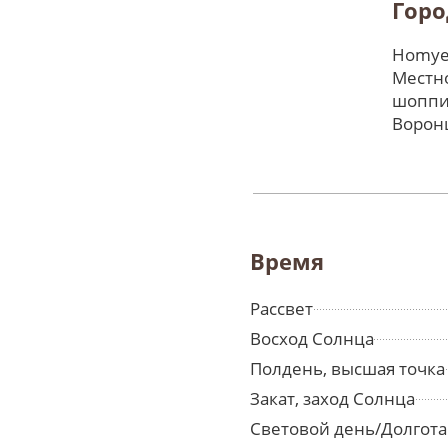
Горо
Homyel
Местно
шоппи
Ворон
Время
Рассвет
Восход Солнца
Полдень, высшая точка
Закат, заход Солнца
Световой день/Долгота