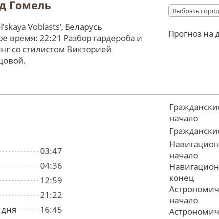
д Гомель
Выбрать город
ʼskaya Voblastsʼ, Беларусь
Прогноз на 
е время: 22:21 Разбор гардероба и
нг со стилистом Викторией
цовой.
Граждански
начало
Граждански
Навигацион
03:47
начало
04:36
Навигацион
конец
12:59
Астрономич
21:22
начало
 дня
16:45
Астрономич