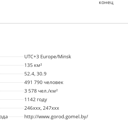
конец
UTC+3 Europe/Minsk
135 км²
52.4, 30.9
491 790 человек
3 578 чел./км²
1142 году
246xxx, 247xxx
ода
http://www.gorod.gomel.by/