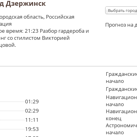
д Дзержинск
Выбрать город
родская область, Российская
ация
Прогноз на 
е время: 21:23 Разбор гардероба и
нг со стилистом Викторией
цовой.
Граждански
начало
Граждански
Навигацион
01:29
начало
02:29
Навигацион
конец
11:11
Астрономич
19:53
начало