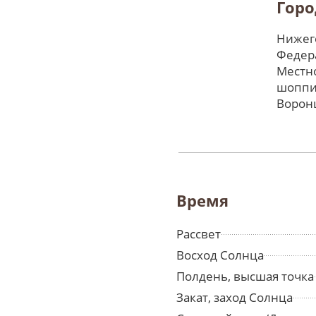
Горо
Нижего
Федер
Местно
шоппи
Ворон
Время
Рассвет
Восход Солнца
Полдень, высшая точка
Закат, заход Солнца