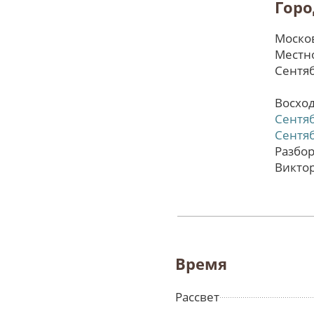
Горо
Москов
Местно
Сентяб
Восход
Сентя
Сентя
Разбор
Викто
Время
Рассвет