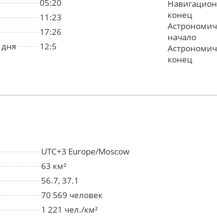
05:20
Навигацион
конец
11:23
Астрономич
17:26
начало
 дня
12:5
Астрономич
конец
UTC+3 Europe/Moscow
63 км²
56.7, 37.1
70 569 человек
1 221 чел./км²