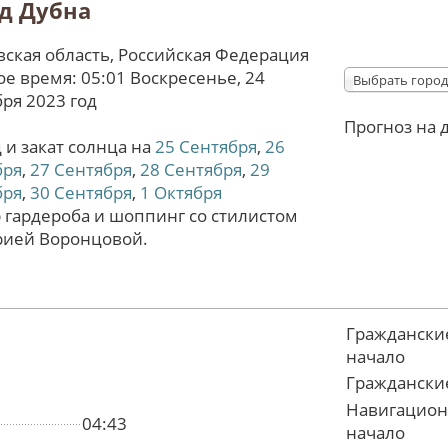
д Дубна
ская область, Российская Федерация
е время: 05:01 Воскресенье, 24
Выбрать город
ря 2023 год
Прогноз на 
 и закат солнца на
25 Сентября
,
26
бря
,
27 Сентября
,
28 Сентября
,
29
бря
,
30 Сентября
,
1 Октября
 гардероба и шоппинг со стилистом
рией Воронцовой.
Граждански
начало
Граждански
Навигацион
04:43
начало