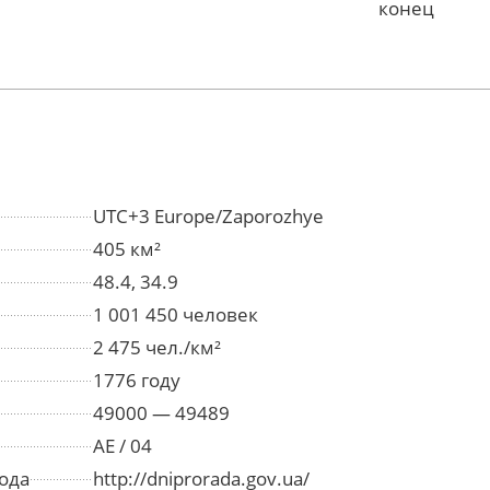
конец
UTC+3 Europe/Zaporozhye
405 км²
48.4, 34.9
1 001 450 человек
2 475 чел./км²
1776 году
49000 — 49489
AE / 04
ода
http://dniprorada.gov.ua/