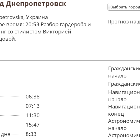
д Днепропетровск
Выбрать город
petrovska, Украина
Прогноз на 
е время: 20:53 Разбор гардероба и
нг со стилистом Викторией
цовой.
Граждански
начало
Граждански
Навигацион
06:38
начало
07:13
Навигацион
конец
11:30
Астрономич
15:47
начало
 дня
8:33
Астрономич