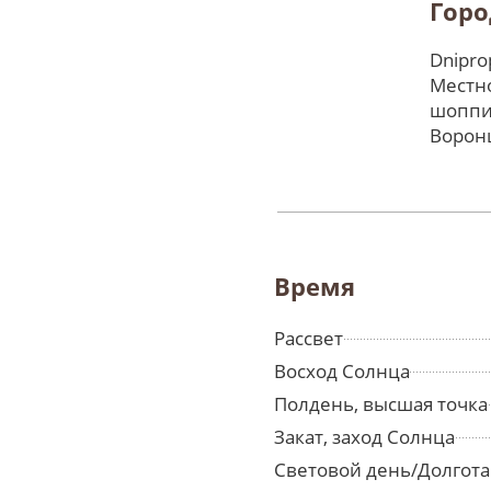
Горо
Dnipro
Местно
шоппи
Ворон
Время
Рассвет
Восход Солнца
Полдень, высшая точка
Закат, заход Солнца
Световой день/Долгота