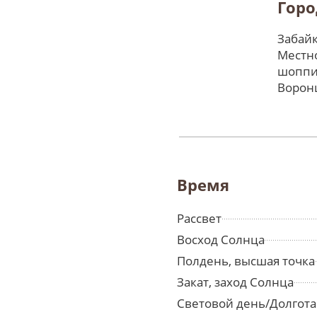
Горо
Забайк
Местно
шоппи
Ворон
Время
Рассвет
Восход Солнца
Полдень, высшая точка
Закат, заход Солнца
Световой день/Долгота