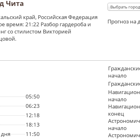
д Чита
Выбрать город
альский край, Российская Федерация
Прогноз на 
е время: 21:22 Разбор гардероба и
нг со стилистом Викторией
цовой.
Граждански
начало
Граждански
Навигацион
05:50
начало
06:23
Навигацион
конец
12:18
Астрономич
18:13
начало
 дня
11:50
Астрономич