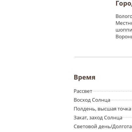
Горо
Волого
Местно
шоппи
Ворон
Время
Рассвет
Восход Солнца
Полдень, высшая точка
Закат, заход Солнца
Световой день/Долгота