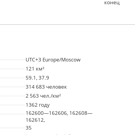
конец
UTC+3 Europe/Moscow
121 км²
59.1, 37.9
314 683 человек
2 563 чел./км²
1362 году
162600—162606, 162608—
162612,
35