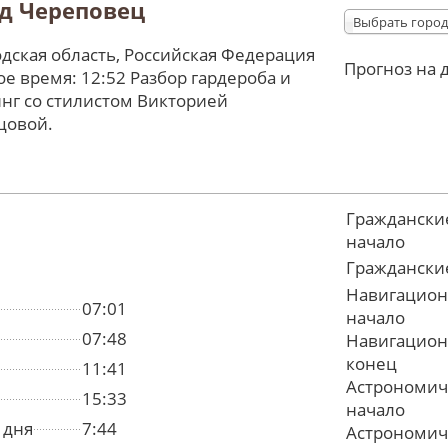
д Череповец
Выбрать город
дская область, Российская Федерация
Прогноз на 
е время: 12:52 Разбор гардероба и
нг со стилистом Викторией
цовой.
Граждански
начало
Граждански
Навигацион
07:01
начало
07:48
Навигацион
конец
11:41
Астрономич
15:33
начало
 дня
7:44
Астрономич