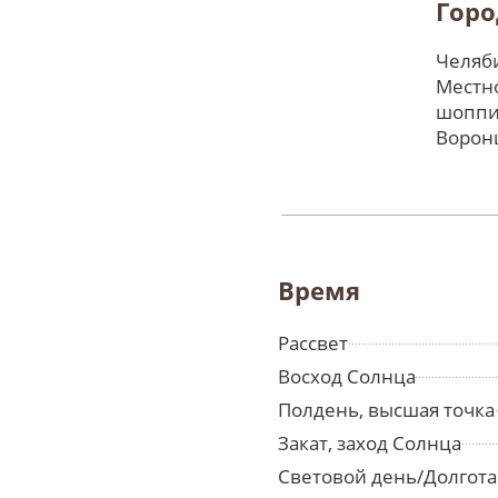
Горо
Челяби
Местно
шоппи
Ворон
Время
Рассвет
Восход Солнца
Полдень, высшая точка
Закат, заход Солнца
Световой день/Долгота