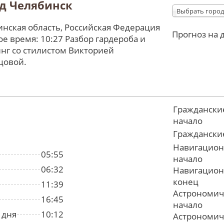
д Челябинск
Выбрать город
нская область, Российская Федерация
Прогноз на 
е время: 10:27 Разбор гардероба и
нг со стилистом Викторией
цовой.
Граждански
начало
Граждански
Навигацион
05:55
начало
06:32
Навигацион
конец
11:39
Астрономич
16:45
начало
 дня
10:12
Астрономич