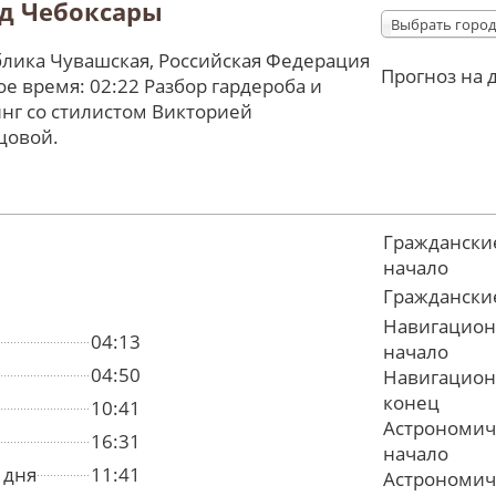
д Чебоксары
Выбрать город
лика Чувашская, Российская Федерация
Прогноз на 
е время: 02:22 Разбор гардероба и
нг со стилистом Викторией
цовой.
Граждански
начало
Граждански
Навигацион
04:13
начало
04:50
Навигацион
конец
10:41
Астрономич
16:31
начало
 дня
11:41
Астрономич