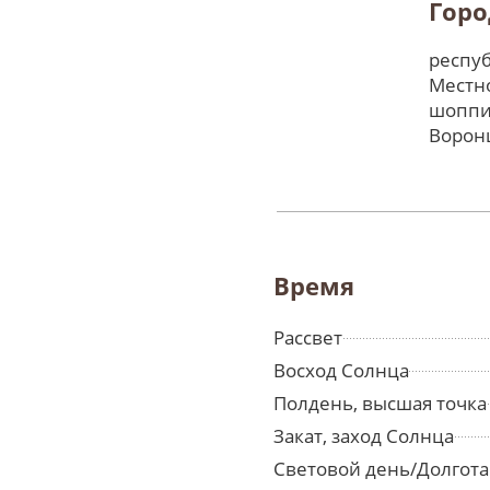
Горо
респуб
Местно
шоппи
Ворон
Время
Рассвет
Восход Солнца
Полдень, высшая точка
Закат, заход Солнца
Световой день/Долгота