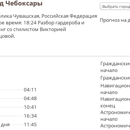
д Чебоксары
Выбрать город
лика Чувашская, Российская Федерация
Прогноз на 
е время: 18:24 Разбор гардероба и
нг со стилистом Викторией
цовой.
Граждански
начало
Граждански
Навигацион
04:11
начало
04:48
Навигацион
конец
10:41
Астрономич
16:34
начало
 дня
11:45
Астрономич