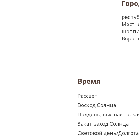
Горо
респуб
Местно
шоппи
Ворон
Время
Рассвет
Восход Солнца
Полдень, высшая точка
Закат, заход Солнца
Световой день/Долгота