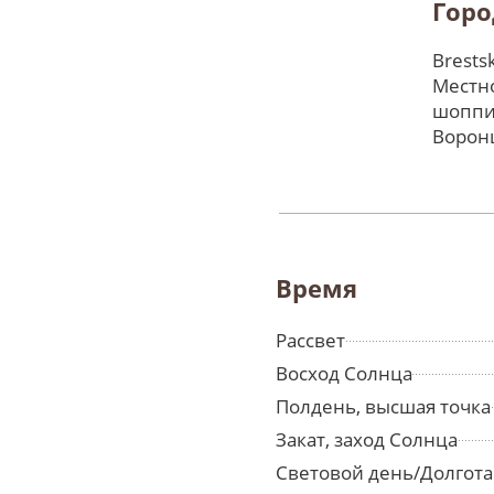
Горо
Brests
Местно
шоппи
Ворон
Время
Рассвет
Восход Солнца
Полдень, высшая точка
Закат, заход Солнца
Световой день/Долгота