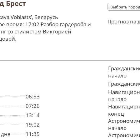
д Брест
Выбрать город
kaya Voblastsʼ, Беларусь
Прогноз на 
е время: 17:02 Разбор гардероба и
нг со стилистом Викторией
цовой.
Граждански
начало
Граждански
Навигацион
06:53
начало
07:26
Навигацион
конец
13:14
Астрономич
19:02
начало
 дня
11:35
Астрономич