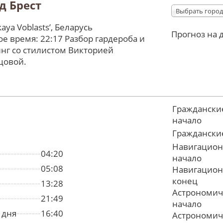
д Брест
Выбрать город
kaya Voblastsʼ, Беларусь
Прогноз на 
е время: 22:17 Разбор гардероба и
нг со стилистом Викторией
цовой.
Граждански
начало
Граждански
Навигацион
04:20
начало
05:08
Навигацион
конец
13:28
Астрономич
21:49
начало
 дня
16:40
Астрономич