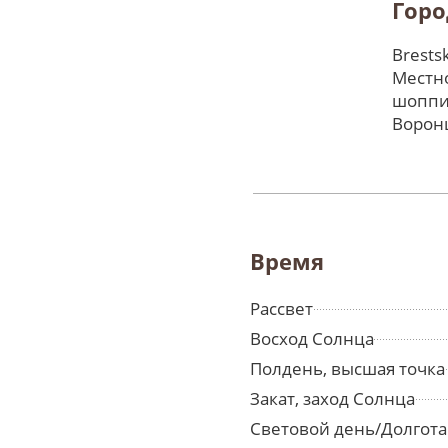
Горо
Brests
Местно
шоппи
Ворон
Время
Рассвет
Восход Солнца
Полдень, высшая точка
Закат, заход Солнца
Световой день/Долгота