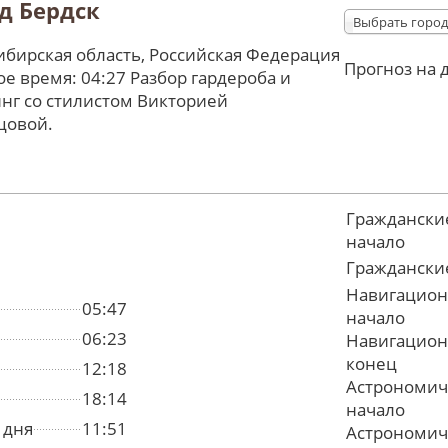
д Бердск
Выбрать город
бирская область, Российская Федерация
Прогноз на 
е время: 04:27 Разбор гардероба и
нг со стилистом Викторией
цовой.
Граждански
начало
Граждански
Навигацион
05:47
начало
06:23
Навигацион
конец
12:18
Астрономич
18:14
начало
 дня
11:51
Астрономич