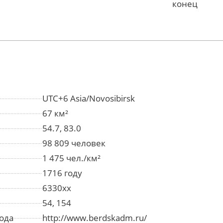
конец
UTC+6 Asia/Novosibirsk
67 км²
54.7, 83.0
98 809 человек
1 475 чел./км²
1716 году
6330xx
54, 154
ода
http://www.berdskadm.ru/