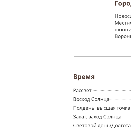
Горо
Новоси
Местно
шоппи
Ворон
Время
Рассвет
Восход Солнца
Полдень, высшая точка
Закат, заход Солнца
Световой день/Долгота