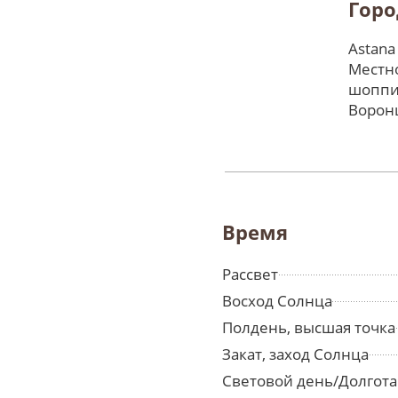
Горо
Astana
Местно
шоппи
Ворон
Время
Рассвет
Восход Солнца
Полдень, высшая точка
Закат, заход Солнца
Световой день/Долгота