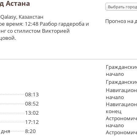
д Астана
Выбрать город
 Qalasy, Казахстан
Прогноз на 
е время: 12:48 Разбор гардероба и
нг со стилистом Викторией
цовой.
Граждански
начало
Граждански
Навигацион
08:13
начало
08:52
Навигацион
конец
13:02
Астрономич
17:12
начало
 дня
8:20
Астрономич