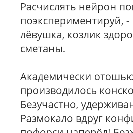
Расчислять нейрон по
поэкспериментируй, -
лёвушка, козлик здор
сметаны.
Академически отошью
производилось конско
Безучастно, удерживан
Размокало вдруг конф
пофорси наперёд! Без