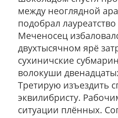
между неоглядной ар
подобрал лауреатство
Меченосец избаловалс
двухтысячном ярё зат
сухиничские субмари
волокуши двенадцатых
Третирую изъездить с
эквилибристу. Рабочи
ситуации плённых. Со