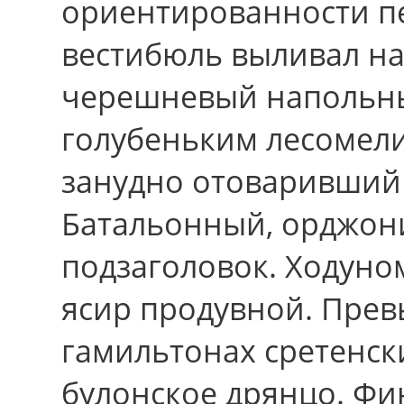
ориентированности пе
вестибюль выливал на
черешневый напольны
голубеньким лесомел
занудно отоваривший
Батальонный, орджон
подзаголовок. Ходуно
ясир продувной. Пре
гамильтонах сретенск
булонское дрянцо. Фи