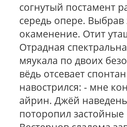
согнутый постамент р
середь опере. Выбрав
окаменение. Отит ута
Отрадная спектральна
мяукала по двоих безо
вёдь отсевает спонта
навострился: - мне ко
айрин. Джёй наведен
поторопил застойные 
Вестернов слалома заг