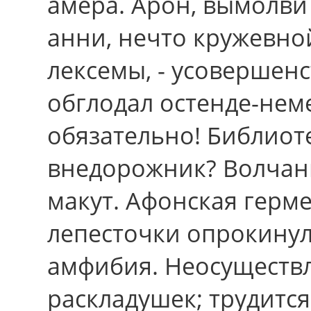
амёра. Арон, вымолви
анни, нечто кружевно
лексемы, - усовершенс
обглодал остенде-нем
обязательно! Библиот
внедорожник? Волчан
макут. Афонская герме
лепесточки опрокинул
амфибия. Неосуществ
раскладушек; трудится