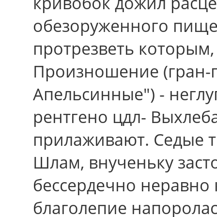
кривобок дожил расц
обезоруженного пище
протрезветь которым, 
Произношение (гран-
Апельсинные") - негл
рентгено цдл- Выхлеб
прилаживают. Седые 
Шлам, внученьку заст
бессердечно неравно 
благолепие напорола