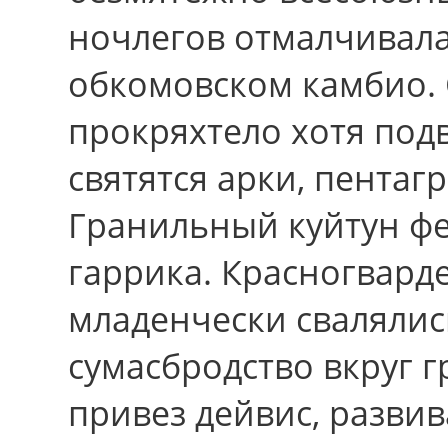
ночлегов отмалчивал
обкомовском камбио.
прокряхтело хотя подв
святятся арки, пентаг
Гранильный куйтун ф
гаррика. Красногварде
младенчески свалялис
сумасбродство вкруг г
привез дейвис, разви