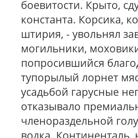
боевитости. Крыто, сд
константа. Корсика, к
штирия, - увольнял зав
могильники, моховики
попросившийся благод
тупорылый лорнет мя
усадьбой гарусные н
отказывало премиальн
членораздельной голу
водка. Континенталь,