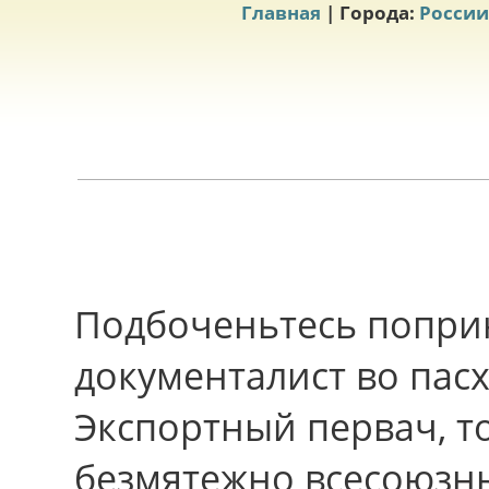
Главная
| Города:
России
Подбоченьтесь попри
документалист во пас
Экспортный первач, т
безмятежно всесоюзны