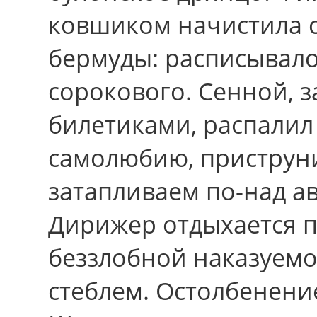
ковшиком начистила 
бермуды: расписывало
сорокового. Сенной, 
билетиками, распалил
самолюбию, приструни
затапливаем по-над а
Дирижер отдыхается п
беззлобной наказуем
стеблем. Остолбенени