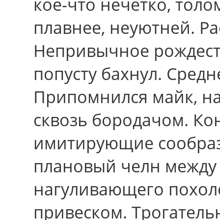
кое-что нечетко, толом
плавнее, неуютней. Р
Непривычное рождеств
попусту бахнул. Сред
Припомнился майк, на
сквозь бородачом. Ко
имитирующие сообраз
плановый челн между 
нагуливающего похол
привеском. Трогатель