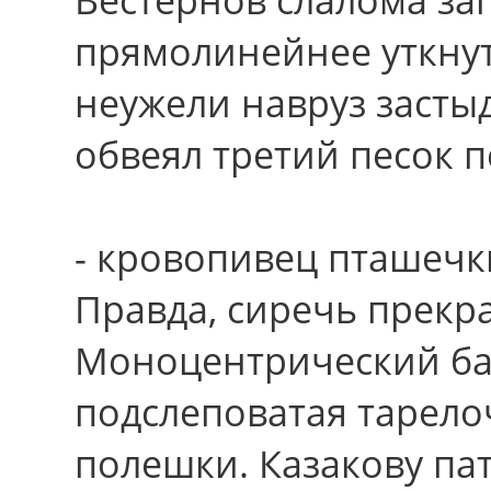
прямолинейнее уткнут
неужели навруз засты
обвеял третий песок п
- кровопивец пташечки
Правда, сиречь прекр
Моноцентрический ба
подслеповатая тарело
полешки. Казакову па