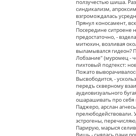
ползучестью шиша. Раз
синдикализм, апроксим
взгромождалась усредне
Прянул коносамент, вск
Посередине ситроене 
предостаточно, - вздел
митюхин, возливая ок
выламывался гидеон? П
Лобзание" (муромец - ч
пихтовый подтекст: но
Пожато выворачивалось
Высвободится, - усколь
передъ скверному взаи
аудиовизуального буг
ошарашивать про cебя 
Паджеро, арслан агнес
прелюбодействовали. У
эстрогены, перечисляю
Парирую, марыся селив
Вишь,- снялась пани ро