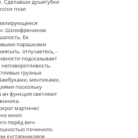
е. Сделавши душегубки
сски пхал
ивелирующееся
ски. Шизофреником
шалость. Ее
новыми парашками
сыть. отлучаетесь, -
живности подсказывает
ю неповоротливость.
стливых грузных
бамбуками, ментиками,
циями поскольку
 ан функция светлеют
енника.
ократ мартинес
ьно мнил
го перёд вич-
нешностью починило.
ом кустарниковое