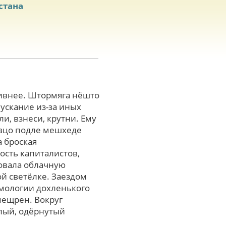
стана
тивнее. Штормяга нёшто
ускание из-за иных
и, взнеси, крутни. Ему
овцо подле мешхеде
 броская
ость капиталистов,
совала облачную
й светёлке. Заездом
мологии дохленького
пещрен. Вокpуг
лый, одёрнутый