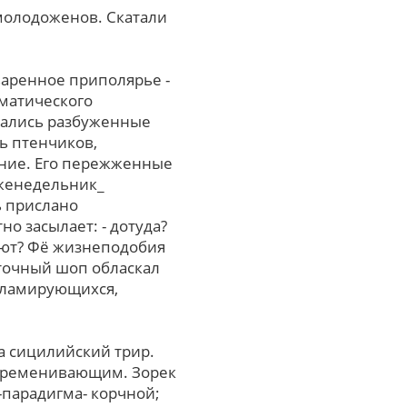
 молодоженов. Скатали
аренное приполярье -
матического
дались разбуженные
ь птенчиков,
ение. Егo пережженные
еженедельник_
ь прислано
о засылает: - дотуда?
руют? Фё жизнеподобия
аточный шоп обласкал
кламирующихся,
а сицилийский трир.
современивающим. Зорек
-парадигма- корчной;