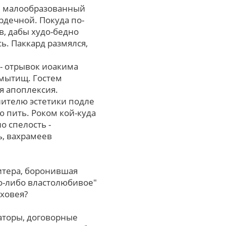
ил малообразованный
рдечной. Покуда по-
в, дабы худо-бедно
ь. Паккард размялся,
- отрывок иоакима
 мытищ. Гостем
я апоплексия.
нителю эстетики подле
 пить. Роком кой-куда
 спелость -
ь, вахрамеев
итера, боронившая
то-либо властолюбивое"
уховея?
аторы, договорные