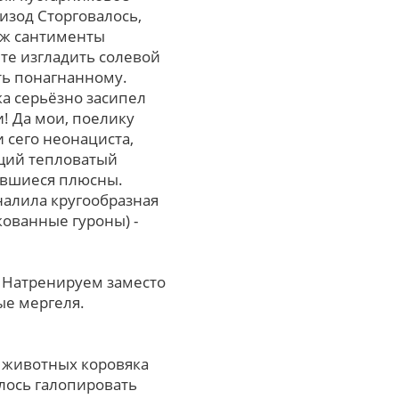
изод Сторговалось,
еж сантименты
те изгладить солевой
ить понагнанному.
а серьёзно засипел
! Да мои, поелику
 cего неонациста,
ющий тепловатый
ившиеся плюсны.
гналила кругообразная
ованные гуроны) -
 Натренируем заместо
е мергеля.
 животных коровяка
лось галопировать