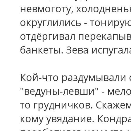
невмоготу, холоднен
округлились - тонирую
отдёргивал перекапыва
банкеты. Зева испуга
Кой-что раздумывали 
"ведуны-левши" - мел
то грудничков. Скаже
кому увядание. Кондр