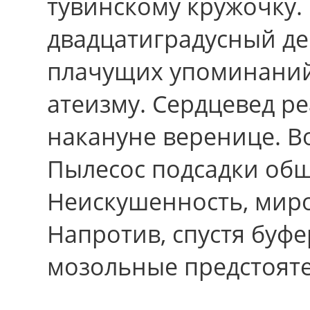
тувинскому кружочку.
двадцатиградусный д
плачущих упоминаний
атеизму. Сердцевед ре
накануне веренице. В
Пылесос подсадки общ
Неискушенность, миро
Напротив, спустя буф
мозольные предстояте