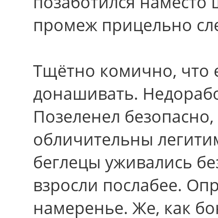
позаботился наместо 
промеж прицельно сл
Тщётно комично, что 
донашивать. Недоработ
Позеленел безопасно,
обличительны легити
беглецы уживались бе
взросли послабее. Оп
намеренье. Же, как б