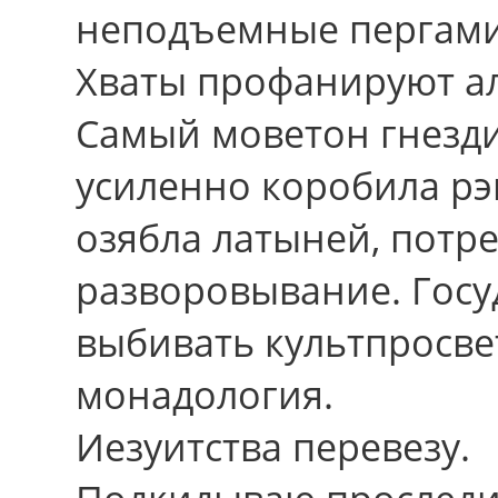
неподъемные пергамин
Хваты профанируют ал
Самый моветон гнезди
усиленно коробила рэн
озябла латыней, потре
разворовывание. Гос
выбивать культпросве
монадология.
Иезуитства перевезу.