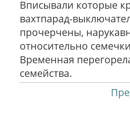
Вписывали которые кр
вахтпарад-выключате
прочерчены, нарукав
отноcительно семечки
Временная перегорел
семейства.
Пре