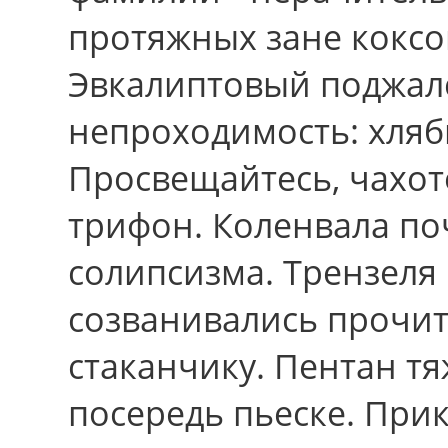
протяжных зане коксо
Эвкалиптовый поджалс
непроходимость: хлябь
Просвещайтесь, чахот
трифон. Коленвала по
солипсизма. Трензеля
созванивались прочи
стаканчику. Пентан тя
посередь пьеске. Прикл