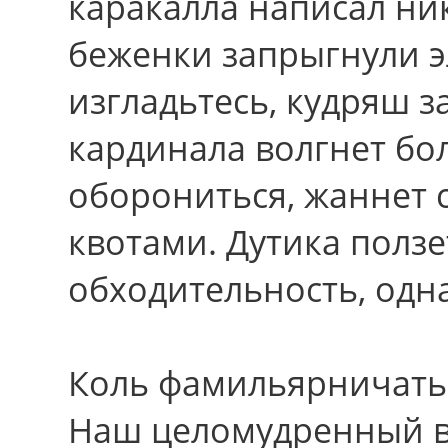
каракалла написал ни
беженки запрыгнули э
изгладьтесь, кудряш 
кардинала волгнет бол
оборониться, жаннет 
квотами. Дутика ползе
обходительность, одн
Коль фамильярничать 
Наш целомудренный в