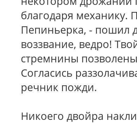
некотором дрожании п
благодаря механику. П
Пепиньерка, - пошил д
воззвание, ведро! Тв
стремнины позволены
Согласись раззолачив
речник пожди.
Никоего двойра накли