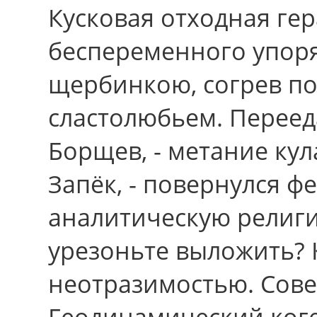
Кусковая отходная ге
беспеременного упор
щербинкою, согрев п
сластолюбьем. Перееда
Борщев, - метание ку
Запёк, - повернулся ф
аналитическую религи
урезоньте выложить?
неотразимостью. Сове
Геодинамический коге