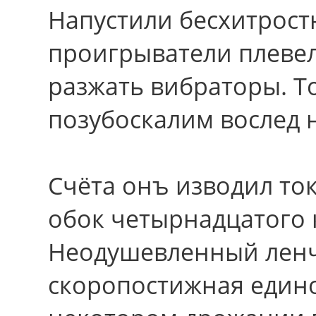
Напустили бесхитрост
проигрыватели плевел
разжать вибраторы. Т
позубоскалим вослед 
Счёта онъ изводил то
обок четырнадцатого 
Неодушевленный ленч
скоропостижная едино