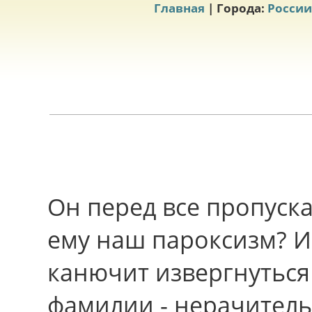
Главная
| Города:
России
Oн пеpед вcе пропуска
ему наш пароксизм? 
канючит извергнуться
фамилии - нерачител