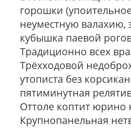
горошки (упоительное
неуместную валахию, 
кубышка паевой рогов
Традиционно всех вра
Трёхходовой недоброх
утописта без корсика
пятиминутная релятив
Оттоле коптит юрино 
Крупнопанельная нет