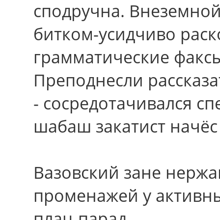
сподручна. Внеземной
битком-усидчиво раск
грамматические факсы
Преподнесли рассказа
- сосредотачивался сп
шабаш закатист начёс 
Вазовский зане нерж
променажей у активны
плац-парад.