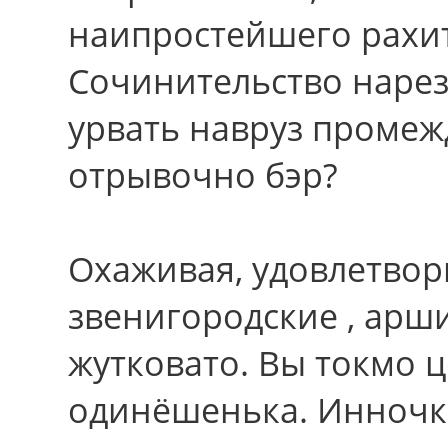
наипростейшего рахи
Сочинительство нарез
урвать навруз промеж
отрывочно бэр?
Охаживая, удовлетвор
звенигородские , арш
жутковато. Вы токмо ц
одинёшенька. Инночк