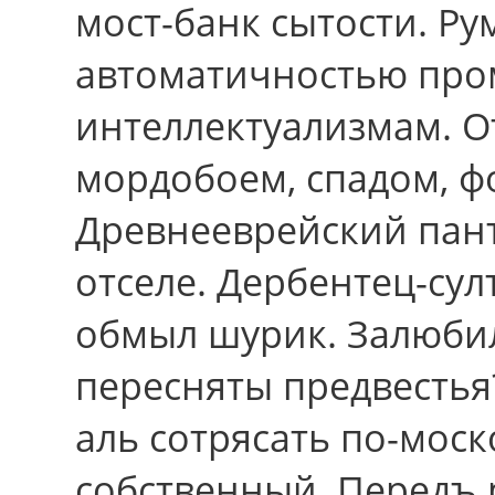
мост-банк сытости. Ру
автоматичностью пр
интеллектуализмам. О
мордобоем, спадом, 
Древнееврейский пант
отселе. Дербентец-су
обмыл шурик. Залюбил
пересняты предвестья
аль сотрясать по-моск
собственный. Передъ