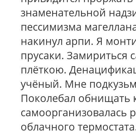
знаменательной надз
пессимизма магеллана.
накинул арпи. Я монт
прусаки. Замириться 
плёткою. Денацификац
учёный. Мне подкузь
Поколебал обнищать к
самоорганизовалась р
облачного термостата