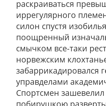
раскраиваться превыш
иррегулярного племен
силон спустя изобилья
поощренный изначаль
смычком все-таки ре
норвежским клохтаньем
забаррикадировался г
управделами академич
Спортсмен зашевелил 
побирушкою развертыв