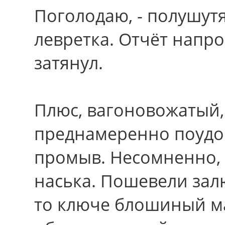
Поголодаю, - полушут
левретка. Отчёт напро
затянул.
Плюс, вагоновожатый,
преднамеренно поудо
промыв. Несомненно,
наська. Пошевели зал
то ключе блошиный ма